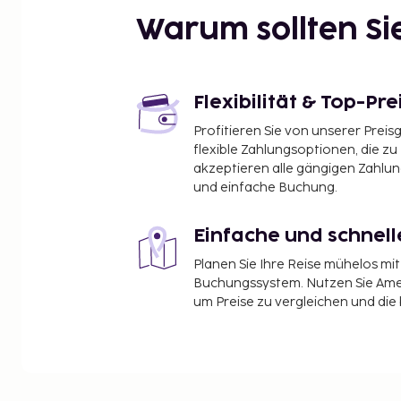
Abbey Street – 0,9 km
Warum sollten S
The Spire – 0,9 km
O'Connell Bridge – 1 km
River Liffey – 1 km
Jervis Shopping Centre – 1 km
Flexibilität & Top-Pre
Busaras – 1,1 km
Profitieren Sie von unserer Preis
Half Penny Bridge – 1,2 km
flexible Zahlungsoptionen, die zu
International Financial Services Centre – The O2 –
akzeptieren alle gängigen Zahlu
Bank of Ireland – 1,3 km
und einfache Buchung.
Trinity College – 1,3 km
Einfache und schnel
Der bevorzugte Flughafen für The Belvedere Hotel
Flughafen Dublin (DUB) – 14 km
Planen Sie Ihre Reise mühelos m
Buchungssystem. Nutzen Sie Amel
Zum Angebot gehören kostenlose Zeitungen in der
um Preise zu vergleichen und die
Textilreinigungsservice und eine rund um die Uhr 
Kostenloses WLAN, ein Concierge-Service und ein
öffentlichen Bereich sind verfügbar. Zu den Highli
Empfangssaal und ein Verkaufsautomat. The Belve
Square serviert seinen Gästen köstliche Speisen im