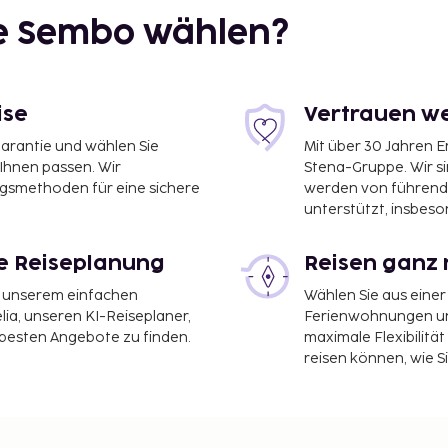
ie Sembo wählen?
ise
Vertrauen we
garantie und wählen Sie
Mit über 30 Jahren 
 Ihnen passen. Wir
Stena-Gruppe. Wir s
 1,2 km
ngsmethoden für eine sichere
werden von führend
unterstützt, insbeso
le Reiseplanung
Reisen ganz 
 Parnell Square ist
it unserem einfachen
Wählen Sie aus einer
ia, unseren KI-Reiseplaner,
Ferienwohnungen und
 Lobby, ein
 besten Angebote zu finden.
maximale Flexibilitä
besetzte Rezeption.
reisen können, wie S
 Fernseher im
ghts gehören auch ein
dere Hotel Parnell
 Belvedere Grill. Deinen