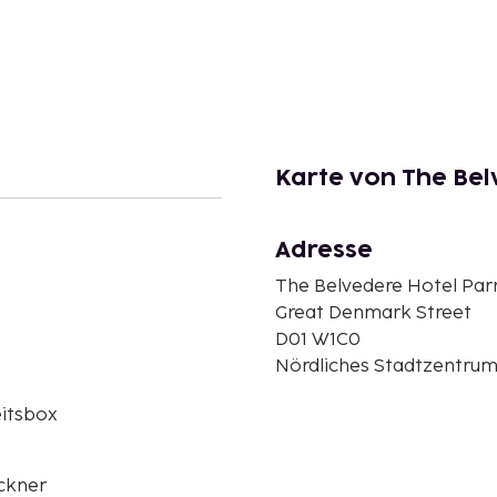
Karte von The Bel
Adresse
The Belvedere Hotel Parn
Great Denmark Street
D01 W1C0
Nördliches Stadtzentrum, 
eitsbox
ckner