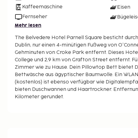
Kaffeemaschine
Eisen
Fernseher
Bügeleis
Mehr lesen
The Belvedere Hotel Parnell Square besticht durch
Dublin, nur einen 4-minütigen Fußweg von O'Connel
Gehminuten von Croke Park entfernt. Dieses Hotel ist 1,2 km von Trinity
College und 2,9 km von Grafton Street entfernt. Fü
Zimmer wie zu Hause. Dein Pillowtop Bett bietet
Bettwäsche aus ägyptischer Baumwolle. Ein WLA
(kostenlos) ist ebenso verfügbar wie Digitalemp
bieten Duschwannen und Haartrockner. Entfernung
Kilometer gerundet.
Parnell Square – 0,1 km
O'Connell Street – 0,3 km
Einkaufsviertel Henry Street – 0,7 km
Mater Misericordiae Hospital – 0,8 km
Croke Park – 0,8 km