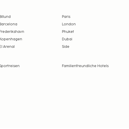
Billund
Paris
Barcelona
London
Frederikshavn
Phuket
Kopenhagen
Dubai
El Arenal
Side
Sportreisen
Familienfreundliche Hotels