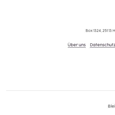
zusätzlichen Bettwaren angefordert werden.
Es sind bargeldlose Zahlungsmethoden für all
verfügbar.
Kontaktloser Check-out ist verfügbar.
In dieser Unterkunft sind Gäste jeglicher sexu
Box 1324, 251 1
Geschlechtsidentität willkommen (LGBTQ+-freu
Über uns
Datenschutz
Ble