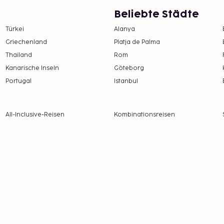
ßes Frühstück wird unter
Beliebte Städte
ochenende von 08:00 Uhr
Türkei
Alanya
 vergeben von Fáilte
Griechenland
Platja de Palma
twicklung, die für die
Thailand
Rom
twortlich ist.
ro Person
Kanarische Inseln
Göteborg
Tag (650 Meter entfernt;
Portugal
Istanbul
h Verfügbarkeit)
All-Inclusive-Reisen
Kombinationsreisen
 und 14:00 Uhr
 Verfügbarkeit)
pro Tag
 alle Informationen.
e Steuern und können
n oder
en, wenn keine