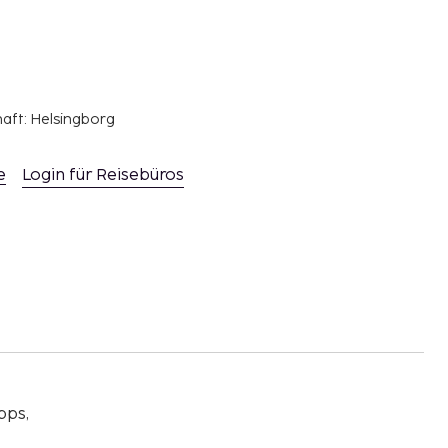
haft: Helsingborg
e
Login für Reisebüros
pps,