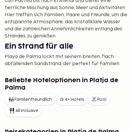
Can Pastilla bis nach El Arenal und bietet eine
herrliche Mischung aus Sonne, Meer und Aktivitäten.
Hier treffen sich Familien, Paare und Freunde, um die
entspannte Atmosphäre, das kristallklare Wasser
und die zahlreichen Annehmlichkeiten entlang des
Strandes zu genießen.
Ein Strand für alle
Playa de Palma lockt mit seinem breiten, flach
abfallenden Sandstrand, der perfekt für Familien
mit Kindern ist. Es gibt reichlich Platz für
Sonnenliegen, Strandschirme und Sandburgen. Für
Beliebte Hoteloptionen in Platja de
Abenteuerlustige gibt es Möglichkeiten für
Palma
Wassersportarten wie Paddleboarding, Jetski und
Schnorcheln. Die ausgezeichnete Lage des Strandes
Familienfreundlich
4+ Hotels
Pool
ermöglicht es, Badevergnügen mit Ausflügen nach
All inclusive
Palma oder in eines der charmanten umliegenden
Dörfer zu kombinieren.
Eine lebhafte
Reisekategorien in Platja de Palma