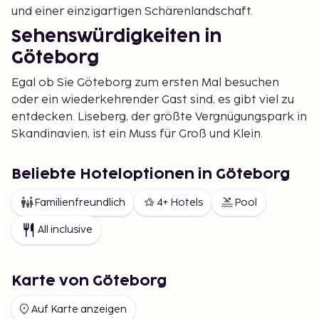
und einer einzigartigen Schärenlandschaft.
Sehenswürdigkeiten in
Göteborg
Egal ob Sie Göteborg zum ersten Mal besuchen
oder ein wiederkehrender Gast sind, es gibt viel zu
entdecken. Liseberg, der größte Vergnügungspark in
Skandinavien, ist ein Muss für Groß und Klein.
Kulturinteressierte sollten das Kunstmuseum
Göteborg, das Weltkulturmuseum und Universeum
Beliebte Hoteloptionen in Göteborg
besuchen, wo Wissenschaft und Natur
aufeinandertreffen.
Familienfreundlich
4+ Hotels
Pool
Die Schären von Göteborg bieten eine der
All inclusive
landschaftlich reizvollsten Erlebnisse der Stadt.
Erkunden Sie malerische Inseln wie Brännö, Styrsö
und Vrångö – perfekt für einen Tagesausflug mit
Karte von Göteborg
Wandern oder Baden.
Auf Karte anzeigen
Restaurants in Göteborg – eine