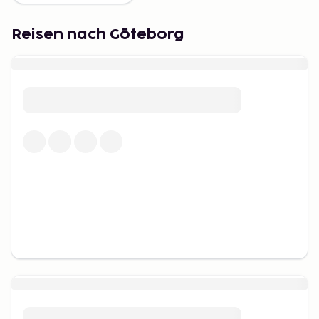
Stadt für Feinschmecker
Reisen nach Göteborg
Die Stadt ist bekannt für ihr breites Angebot an
Restaurants und Cafés. Frische Meeresfrüchte
stehen oft im Mittelpunkt der Speisekarten, und
Besucher können lokale Delikatessen in klassischen
Restaurants wie Sjömagasinet und Fiskekrogen
genießen.
Für diejenigen, die pflanzliche Kost bevorzugen, gibt
es viele Alternativen wie Natur, Blackbird und Open
New Doors. Göteborg hat auch eine lebendige
Streetfood-Szene, in der Food Trucks und
Markthallen alles von westschwedischen
Krabbenbrötchen bis zu internationalen Gerichten
servieren.
Aktivitäten für die ganze
Familie