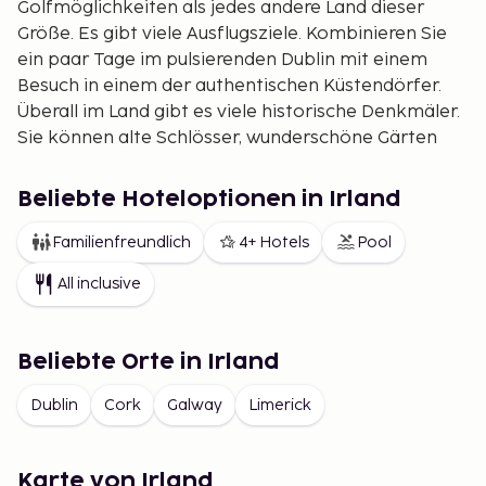
Golfmöglichkeiten als jedes andere Land dieser
Größe. Es gibt viele Ausflugsziele. Kombinieren Sie
ein paar Tage im pulsierenden Dublin mit einem
Besuch in einem der authentischen Küstendörfer.
Überall im Land gibt es viele historische Denkmäler.
Sie können alte Schlösser, wunderschöne Gärten
und Nationalparks besuchen.
Eine Reise nach Irland ist wirklich ein Paradies für
Beliebte Hoteloptionen in Irland
alle, die Natur, Geschichte und natürlich guten
Familienfreundlich
4+ Hotels
Pool
Whiskey und Bier lieben.
All inclusive
Beliebte Orte in Irland
Dublin
Cork
Galway
Limerick
Karte von Irland