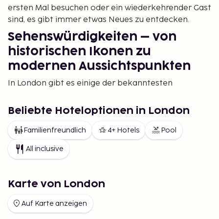
ersten Mal besuchen oder ein wiederkehrender Gast
sind, es gibt immer etwas Neues zu entdecken.
Sehenswürdigkeiten – von
historischen Ikonen zu
modernen Aussichtspunkten
In London gibt es einige der bekanntesten
Sehenswürdigkeiten der Welt, wie den Big Ben und
den Palace of Westminster, wo die beeindruckende
Beliebte Hoteloptionen in London
gotische Architektur die Geschichte der Stadt
erzählt. Nicht weit entfernt liegt der Tower of
Familienfreundlich
4+ Hotels
Pool
London, ein Ort, der seit Jahrhunderten als
All inclusive
Gefängnis und heute als Heimat der britischen
Kronjuwelen bekannt ist. Wer die Stadt von oben
sehen möchte, findet im London Eye eine beliebte
Karte von London
Attraktion, während The Shard einen der höchsten
Aussichtspunkte Europas bietet. Ein weiteres
Auf Karte anzeigen
klassisches Erlebnis ist die Wachablösung am