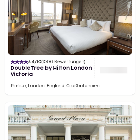
Shopping-Möglichkeiten und Aktivitäten gibt es für
jeden etwas zu erleben – egal, ob Sie London für ein
Wochenende oder einen längeren Aufenthalt
besuchen.
8.4
/10
(
1000
Bewertungen
)
DoubleTree by Hilton London
Victoria
Pimlico, London, England, Großbritannien