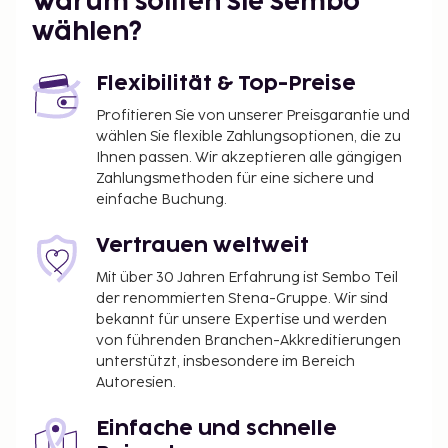
Warum sollten Sie Sembo
**Skigebiet Les Menuires
wählen?
160 km Pisten - 34 Skilifte - 4 Langlaufloipen
Flexibilität & Top-Preise
Snowpark mit Halfpipe, Rails und Big Air.
Profitieren Sie von unserer Preisgarantie und
Skigebiet
Les Trois Vallées
wählen Sie flexible Zahlungsoptionen, die zu
600 km Pisten - 174 Skilifte - 4
Ihnen passen. Wir akzeptieren alle gängigen
Zahlungsmethoden für eine sichere und
Vergnügungszonen und Snowparks - 3
einfache Buchung.
Snowboardcross-Strecken - 1 Kinderland - 57%
leichte Pisten und 43% Expertenpisten
Vertrauen weltweit
Lage
Mit über 30 Jahren Erfahrung ist Sembo Teil
der renommierten Stena-Gruppe. Wir sind
Les Ménuires, beim Bettaix-Lift.
bekannt für unsere Expertise und werden
von führenden Branchen-Akkreditierungen
So wohnen Sie
unterstützt, insbesondere im Bereich
Autoresien.
Geräumige Wohnungen. KOMFORTPAKET -
Zusätzliches Servicepaket, das bei der Ankunft
Einfache und schnelle
bezogene Betten, Handtücher und Endreinigung (die