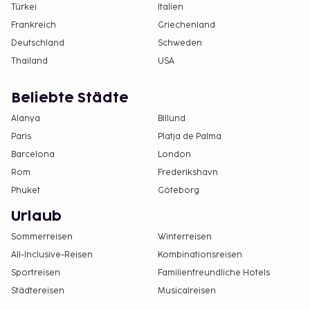
Mitzubringen oder mieten, € /Pers/Paar.
Türkei
Italien
Kurtaxe/Aufwand für Umweltsanierungen wird vor
Frankreich
Griechenland
Ort bezahlt. Deposition € 250.
Deutschland
Schweden
5 Stockwerke, Aufzug.
Thailand
USA
Ankunft
Beliebte Städte
Check-In-Zeitpunkt: 17:00 - 20:00, check-out-
Alanya
Billund
zeitpunkt: 10:00.
Paris
Platja de Palma
Barcelona
London
Rom
Frederikshavn
Phuket
Göteborg
Urlaub
Sommerreisen
Winterreisen
All-Inclusive-Reisen
Kombinationsreisen
Sportreisen
Familienfreundliche Hotels
Städtereisen
Musicalreisen