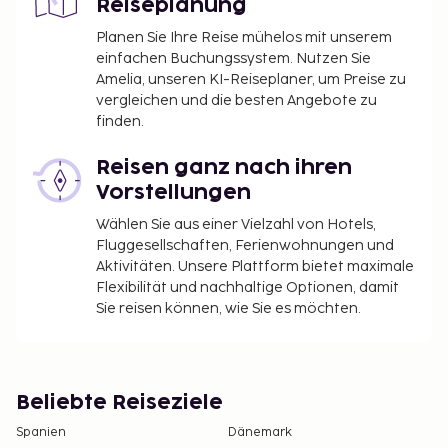
Reiseplanung
Reinigung der Pantryküche erfolgt durch den Gast)
enthält. Wenden Sie sich gerne telefonisch an uns
Planen Sie Ihre Reise mühelos mit unserem
vor der Buchung. Heizung, TV (€ 41/Woche), Telefon,
einfachen Buchungssystem. Nutzen Sie
Amelia, unseren KI-Reiseplaner, um Preise zu
Backofen, Kaffeemaschine, Toaster, Spühlmaschine,
vergleichen und die besten Angebote zu
Bad/Dusche und WC. Balkon oder Terrasse.
finden.
Ausstattung des Gebäudes
Reisen ganz nach ihren
Rezeption, Innenpool, Fitnessraum, Sauna, Internet
Vorstellungen
(Gegen Gebühr), Parkmöglichkeiten (Gegen Gebühr),
Wählen Sie aus einer Vielzahl von Hotels,
begräntzte Anzahl Parkplätze.
Fluggesellschaften, Ferienwohnungen und
Optionen
Aktivitäten. Unsere Plattform bietet maximale
Flexibilität und nachhaltige Optionen, damit
Baby-Set (Bett, Stuhl, Badewanne) wird vorgebucht,
Sie reisen können, wie Sie es möchten.
gratis. Kinderstuhl Kostenlos.
Sonstiges
Beliebte Reiseziele
Endreinigung Vom Kunden auszuführen oder am Ort
zu bezahlen, € 50. Bettwäsche Einschl. Handtücher
Spanien
Dänemark