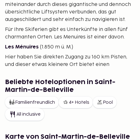
miteinander durch dieses gigantische und dennoch
übersichtliche Liftsystem verbunden, das gut
ausgeschildert und sehr einfach zu navigieren ist.
Für Ihre Skiferien gibt es Unterkünfte in allen fünf
charmanten Orten. Les Menuires ist einer davon.
Les Ménuires
(1.850 m ü. M.)
Hier haben Sie direkten Zugang zu 160 km Pisten,
und dieser etwas kleinere Ort bietet einen
perfekten Ausgangspunkt, um das große Liftsystem
zu erkunden. Es ist hier etwas ruhiger, was das
Beliebte Hoteloptionen in Saint-
Nachtleben betrifft, und daher ideal für Familien mit
Martin-de-Belleville
Kindern geeignet.
Familienfreundlich
4+ Hotels
Pool
Reisetipps
Wenn Sie fliegen, empfehlen wir den Flughafen
All inclusive
Grenoble oder Lyon. Von dort aus können Sie
einfach einen Mietwagen nehmen. Es gibt auch eine
Karte von Saint-Martin-de-Belleville
bequeme Busverbindung direkt vom Flughafen, um