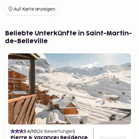
in die Skigebiete zu gelangen. Stellen Sie sicher, dass
Auf Karte anzeigen
Sie genügend Zeit für den Rückflug einplanen.
Beliebte Unterkünfte in Saint-Martin-
de-Belleville
8.4
/10
(
26
Bewertungen
)
Pierre & Vacances Residence