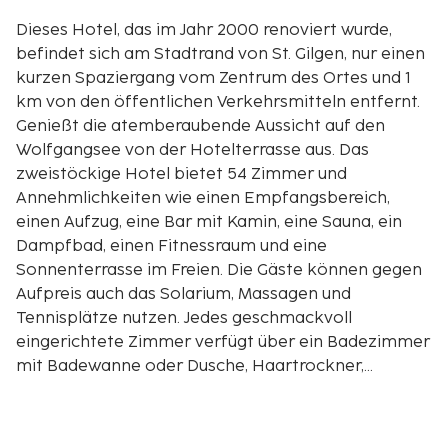
Dieses Hotel, das im Jahr 2000 renoviert wurde,
befindet sich am Stadtrand von St. Gilgen, nur einen
kurzen Spaziergang vom Zentrum des Ortes und 1
km von den öffentlichen Verkehrsmitteln entfernt.
Genießt die atemberaubende Aussicht auf den
Wolfgangsee von der Hotelterrasse aus. Das
zweistöckige Hotel bietet 54 Zimmer und
Annehmlichkeiten wie einen Empfangsbereich,
einen Aufzug, eine Bar mit Kamin, eine Sauna, ein
Dampfbad, einen Fitnessraum und eine
Sonnenterrasse im Freien. Die Gäste können gegen
Aufpreis auch das Solarium, Massagen und
Tennisplätze nutzen. Jedes geschmackvoll
eingerichtete Zimmer verfügt über ein Badezimmer
mit Badewanne oder Dusche, Haartrockner,
Direktwahltelefon, Satelliten-/Kabel-TV, Radio,
Minibar/Kühlschrank und Safe. Junior Suiten
verfügen außerdem über einen Balkon.