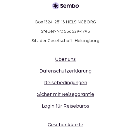
deine Unterkunft. Die Telefonnummer findest du
auf der Buchungsbestätigung.
Der Zugang zu einigen Einrichtungen ist evtl.
Box 1324, 251 13 HELSINGBORG
eingeschränkt. Bitte wende dich bei weiteren
Steuer-Nr.: 556529-1795
Fragen direkt an die Unterkunft
(Kontaktinformationen siehe
Sitz der Gesellschaft: Helsingborg
Buchungsbestätigung).
Kontaktloser Check-out ist verfügbar.
Über uns
Datenschutzerklärung
Reisebedingungen
Sicher mit Reisegarantie
Login für Reisebüros
Geschenkkarte