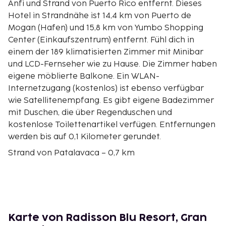
Anfi und Strand von Puerto Rico entfernt. Dieses
Hotel in Strandnähe ist 14,4 km von Puerto de
Mogan (Hafen) und 15,8 km von Yumbo Shopping
Center (Einkaufszentrum) entfernt. Fühl dich in
einem der 189 klimatisierten Zimmer mit Minibar
und LCD-Fernseher wie zu Hause. Die Zimmer haben
eigene möblierte Balkone. Ein WLAN-
Internetzugang (kostenlos) ist ebenso verfügbar
wie Satellitenempfang. Es gibt eigene Badezimmer
mit Duschen, die über Regenduschen und
kostenlose Toilettenartikel verfügen. Entfernungen
werden bis auf 0,1 Kilometer gerundet.
Strand von Patalavaca – 0,7 km
Strand von Anfi – 0,8 km
Las Palmas Strände – 0,9 km
Strand Arguineguín – 0,9 km
Playa de Balito – 1,5 km
Playa Costa Alegre – 1,6 km
Karte von Radisson Blu Resort, Gran
Strand von Las Marañuelas – 1,8 km