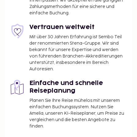
Ihnen passen. Wir akzeptieren alle gängigen
Zahlungsmethoden für eine sichere und
Flughafentransfer (rund um die Uhr) ist
einfache Buchung.
kostenpflichtig; außerdem gibt es vor Ort
Folgendes: Parken ohne Service (kostenlos).
Vertrauen weltweit
Entspann dich im Wellnessbereich, der Massagen,
Körperbehandlungen und Gesichtsbehandlungen
Mit über 30 Jahren Erfahrung ist Sembo Teil
der renommierten Stena-Gruppe. Wir sind
bietet. Sicher wirst du die Freizeiteinrichtungen zu
bekannt für unsere Expertise und werden
schätzen wissen, zu denen Folgendes gehört: 2
von führenden Branchen-Akkreditierungen
Außenpools, Tennisplatz im Freien und Sauna.
unterstützt, insbesondere im Bereich
Kostenloses WLAN, Babysitting (gegen Gebühr) und
Autoresien.
ein Souvenirladen/Kiosk stehen ebenfalls zur
Verfügung. Genieße internationale Küche im
Einfache und schnelle
Southwest 222, einem der 2 Restaurants dieses
Reiseplanung
Hotels, oder nutz den Zimmerservice (bitte Zeiten
Planen Sie Ihre Reise mühelos mit unserem
beachten). Entspann dich mit einem erfrischenden
einfachen Buchungssystem. Nutzen Sie
Getränk an der Bar/Lounge oder der Poolbar.
Amelia, unseren KI-Reiseplaner, um Preise zu
Du wirst gebeten, die folgenden Gebühren direkt in
vergleichen und die besten Angebote zu
finden.
der Unterkunft zu zahlen. Gebühren beinhalten
möglicherweise geltende Steuern: