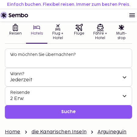
Einfach buchen. Flexibel reisen. Immer zum besten Preis.
Reisen
Hotels
Flug +
Flüge
Fähre +
Multi-
Hotel
Hotel
stop
Wo möchten Sie übernachten?
Wann?
Jederzeit
Reisende
2 Erw.
Suche
Home
die Kanarischen Inseln
Arguineguín