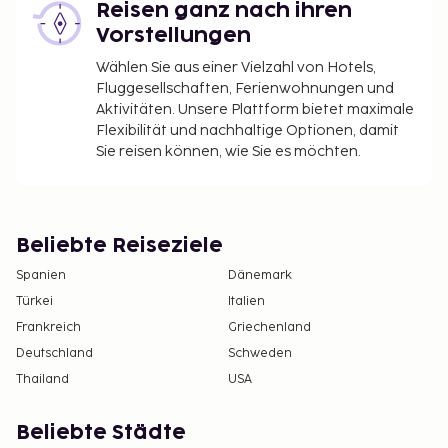
Reisen ganz nach ihren
Kaution: 50 EUR pro Tag
Vorstellungen
Die Stadtverwaltung erhebt eine
Wählen Sie aus einer Vielzahl von Hotels,
Tourismusabgabe von 0.16 EUR pro Person/pro
Fluggesellschaften, Ferienwohnungen und
Nacht.
Aktivitäten. Unsere Plattform bietet maximale
Flexibilität und nachhaltige Optionen, damit
Diese Liste enthält alle Gebühren, die uns von der
Sie reisen können, wie Sie es möchten.
Unterkunft mitgeteilt wurden.
Gebühr für den Flughafentransfer: 56 EUR pro
Fahrzeug (Einzelfahrkarte)
Nutzungsgebühr für das Zusatzbett: 10.0 EUR
Beliebte Reiseziele
pro Nacht
Spanien
Dänemark
Die oben aufgeführte Liste enthält vielleicht nicht
Türkei
Italien
alle Informationen. Gebühren und Kautionen
Frankreich
Griechenland
enthalten eventuell keine Steuern und können sich
Deutschland
Schweden
ändern.
Thailand
USA
Aufgrund nationaler Bestimmungen sind
Bargeldtransaktionen in dieser Unterkunft nur
Beliebte Städte