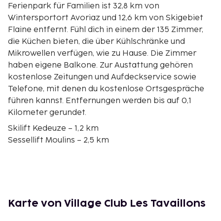
Ferienpark für Familien ist 32,8 km von
Wintersportort Avoriaz und 12,6 km von Skigebiet
Flaine entfernt. Fühl dich in einem der 135 Zimmer,
die Küchen bieten, die über Kühlschränke und
Mikrowellen verfügen, wie zu Hause. Die Zimmer
haben eigene Balkone. Zur Austattung gehören
kostenlose Zeitungen und Aufdeckservice sowie
Telefone, mit denen du kostenlose Ortsgespräche
führen kannst. Entfernungen werden bis auf 0,1
Kilometer gerundet.
Skilift Kedeuze – 1,2 km
Sessellift Moulins – 2,5 km
Wintersportort Morillon – 4,6 km
Golfplatz Flaine Les Carroz – 12 km
Skigebiet Flaine – 12,6 km
See von Flaine – 13,3 km
Skilift Foret – 15,1 km
Karte von Village Club Les Tavaillons
Petit Balacha Skilift – 15,3 km