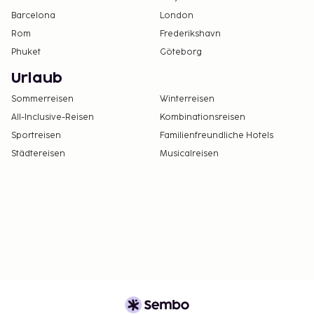
Es sind bargeldlose Zahlungsmethoden für alle
Barcelona
London
Transaktionen verfügbar.
Rom
Frederikshavn
Kontaktloser Check-in und kontaktloser Check-
Phuket
Göteborg
out sind verfügbar.
Beim Check-in müssen Gäste einen Nachweis
Urlaub
vorlegen, dass sie vollständig gegen COVID-19
Sommerreisen
Winterreisen
geimpft sind.
All-Inclusive-Reisen
Kombinationsreisen
Die Voraussetzung eines COVID-19-
Sportreisen
Familienfreundliche Hotels
Impfnachweises gilt für alle Gäste ab einem
Städtereisen
Musicalreisen
Alter von 18 Jahren. Die vollständige Impfung
muss seit mindestens 7 Tag(en) vor dem Check-
in bestehen.