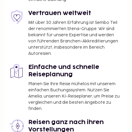
ist es kein Problem die Pisten zu erreichen. Village
Club Les Tavaillons bietet seinen Gästen ein
Vertrauen weltweit
Restaurant mit hervorragender Küche. Alternativ
gibt es eine Snackbar. Deinen Durst kannst du an
Mit über 30 Jahren Erfahrung ist Sembo Teil
der renommierten Stena-Gruppe. Wir sind
der Bar/Lounge stillen. Gegen Gebühr wird täglich
bekannt für unsere Expertise und werden
von 07:30 Uhr bis 10:00 Uhr ein Frühstücksbuffet
von führenden Branchen-Akkreditierungen
angeboten.
unterstützt, insbesondere im Bereich
Du wirst gebeten, die folgenden Gebühren direkt in
Autoresien.
der Unterkunft zu zahlen. Gebühren beinhalten
Einfache und schnelle
möglicherweise geltende Steuern:
Reiseplanung
Die Stadtverwaltung erhebt eine
Tourismusabgabe: 0.80 EUR pro Person/pro
Planen Sie Ihre Reise mühelos mit unserem
einfachen Buchungssystem. Nutzen Sie
Nacht. Kinder unter 18 Jahren sind von der
Amelia, unseren KI-Reiseplaner, um Preise zu
Abgabe befreit.
vergleichen und die besten Angebote zu
finden.
Diese Liste enthält alle Gebühren, die uns von der
Unterkunft mitgeteilt wurden.
Reisen ganz nach ihren
Aufpreis für das Frühstücksbuffet: ca. 12.5 EUR
Vorstellungen