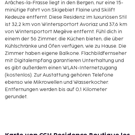
Arâches-la-Frasse liegt in den Bergen, nur eine 15-
minütige Fahrt von Skigebiet Flaine und Skilift
Kedeuze entfernt. Diese Residenz im luxuriösen Stil
ist 32,2 km von Wintersportort Avoriaz und 37,6 km
von Wintersportort Megève entfernt. Fühl dich in
einem der 56 Zimmer, die Küchen bieten, die über
Kühlschränke und Öfen verfügen, wie zu Hause. Die
Zimmer haben eigene Balkone. Flachbildfernseher
mit Digitalempfang garantieren Unterhaltung und
es gibt außerdem einen WLAN-Internetzugang
(kostenlos). Zur Austattung gehören Telefone
ebenso wie Mikrowellen und Wasserkocher.
Entfernungen werden bis auf 0,1 Kilometer
gerundet.
Skilift Kedeuze – 0,7 km
Sessellift Moulins – 1,9 km
Wintersportort Morillon – 4 km
Golfplatz Flaine Les Carroz – 11,4 km