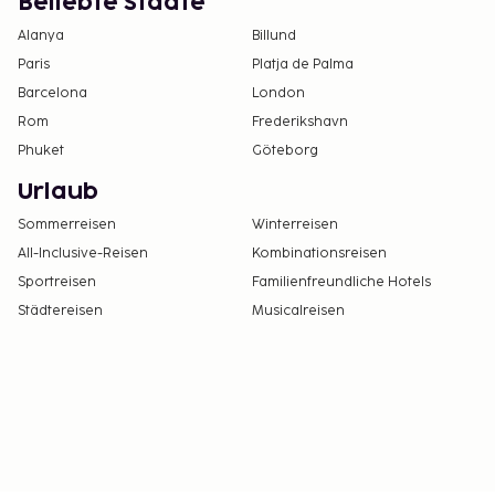
Beliebte Städte
noch weitere Einschränkungen in Bezug auf
Alanya
Billund
Haustiere zu beachten (zusätzlich anfallende
Paris
Platja de Palma
Kosten sind im Abschnitt „Gebühren“
Barcelona
London
aufgeführt). Die Mitnahme eines Haustieres
Rom
Frederikshavn
muss grundsätzlich direkt mit der Unterkunft
abgeklärt werden. Die Kontaktinformationen
Phuket
Göteborg
findest du auf der Buchungsbestätigung.
Urlaub
Die Unterkunft wird professionell gereinigt.
Sommerreisen
Winterreisen
All-Inclusive-Reisen
Kombinationsreisen
Sportreisen
Familienfreundliche Hotels
Städtereisen
Musicalreisen