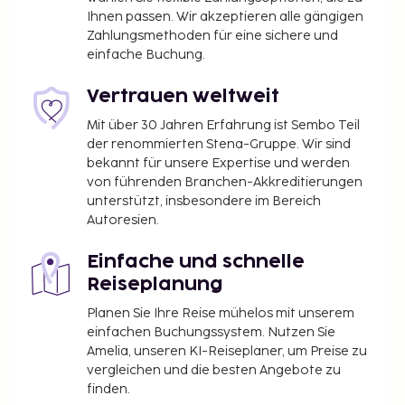
Gesichtsbehandlungen bietet. Du kannst von
Ihnen passen. Wir akzeptieren alle gängigen
folgenden Freizeiteinrichtungen profitieren:
Zahlungsmethoden für eine sichere und
Fitnesscenter, Innenpool und Sauna. Auch
einfache Buchung.
kostenloses WLAN und einen Skiraum bietet diese
Residenz. Zu den Einrichtungen, die im Sommer
Vertrauen weltweit
geschlossen sind, gehören:
Mit über 30 Jahren Erfahrung ist Sembo Teil
Sauna
der renommierten Stena-Gruppe. Wir sind
Whirlpool
bekannt für unsere Expertise und werden
von führenden Branchen-Akkreditierungen
Du wirst gebeten, die folgenden Gebühren direkt in
unterstützt, insbesondere im Bereich
der Unterkunft zu zahlen. Gebühren beinhalten
Autoresien.
möglicherweise geltende Steuern:
Kaution: 400.00 EUR pro Aufenthalt
Einfache und schnelle
Die Stadtverwaltung erhebt eine
Reiseplanung
Tourismusabgabe: 3.60 EUR pro Person/pro
Planen Sie Ihre Reise mühelos mit unserem
Nacht. Kinder unter 18 Jahren sind von der
einfachen Buchungssystem. Nutzen Sie
Abgabe befreit.
Amelia, unseren KI-Reiseplaner, um Preise zu
vergleichen und die besten Angebote zu
Diese Liste enthält alle Gebühren, die uns von der
finden.