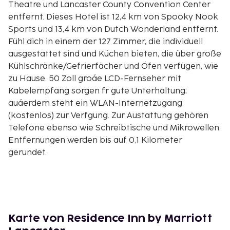
Theatre und Lancaster County Convention Center
entfernt. Dieses Hotel ist 12,4 km von Spooky Nook
Sports und 13,4 km von Dutch Wonderland entfernt.
Fühl dich in einem der 127 Zimmer, die individuell
ausgestattet sind und Küchen bieten, die über große
Kühlschränke/Gefrierfächer und Öfen verfügen, wie
zu Hause. 50 Zoll groáe LCD-Fernseher mit
Kabelempfang sorgen fr gute Unterhaltung;
auáerdem steht ein WLAN-Internetzugang
(kostenlos) zur Verfgung. Zur Austattung gehören
Telefone ebenso wie Schreibtische und Mikrowellen.
Entfernungen werden bis auf 0,1 Kilometer
gerundet.
Long's Park – 0,6 km
Park City Center – 1 km
Franklin & Marshall College – 2,3 km
St. Leo the Great Catholic Church – 3,1 km
James Buchanan's Wheatland – 3,3 km
Karte von Residence Inn by Marriott