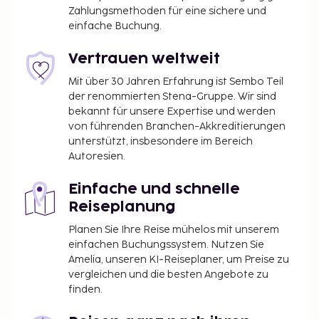
Express-Check-in und ein Express-Check-out. Wenn
Zahlungsmethoden für eine sichere und
du eine Veranstaltung in Lancaster planst, ist dieses
einfache Buchung.
Hotel eine gute Wahl, denn zu den 936 Quadratfuß
(87 Quadratmeter) großen
Vertrauen weltweit
Veranstaltungsräumlichkeiten zählen
Mit über 30 Jahren Erfahrung ist Sembo Teil
Konferenzfläche und 2 Tagungsräume. Vor Ort gibt
der renommierten Stena-Gruppe. Wir sind
es Folgendes: Parken ohne Service (kostenlos).
bekannt für unsere Expertise und werden
Zahlreiche Freizeiteinrichtungen (z. B. Innenpool und
von führenden Branchen-Akkreditierungen
Fitnessbereich (rund um die Uhr geöffnet)) lassen
unterstützt, insbesondere im Bereich
keine Langeweile aufkommen. Zu den Highlights, die
Autoresien.
dieses Hotel bietet, gehören zudem kostenloses
WLAN, ein Hochzeitsservice und ein
Einfache und schnelle
Picknickbereich. Residence Inn by Marriott
Reiseplanung
Lancaster hat ein kleines Lebensmittelgeschäft. Ein
Planen Sie Ihre Reise mühelos mit unserem
inbegriffenes großes Frühstück wird täglich
einfachen Buchungssystem. Nutzen Sie
angeboten.
Amelia, unseren KI-Reiseplaner, um Preise zu
Gebühr für Haustiere: 150 USD pro Unterkunft,
vergleichen und die besten Angebote zu
finden.
pro Aufenthalt
Assistenztiere sind von den Gebühren