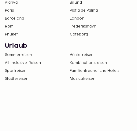
Alanya
Billund
Kontaktloser Check-in und kontaktloser Check-
Paris
Platja de Palma
out sind verfügbar.
Barcelona
London
In dieser Unterkunft sind Gäste jeglicher
Rom
Frederikshavn
sexuellen Orientierung und Geschlechtsidentität
willkommen (LGBTQ+-freundlich).
Phuket
Göteborg
Urlaub
Sommerreisen
Winterreisen
All-Inclusive-Reisen
Kombinationsreisen
Sportreisen
Familienfreundliche Hotels
Städtereisen
Musicalreisen