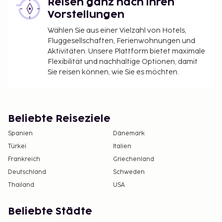
Reisen ganz nach ihren
ausgenommen
Vorstellungen
Für die Nutzung des Babybetts wird eine Gebühr
erhoben
Wählen Sie aus einer Vielzahl von Hotels,
Nutzungsgebühr für das Zusatzbett: 10 USD pro
Fluggesellschaften, Ferienwohnungen und
Aktivitäten. Unsere Plattform bietet maximale
Aufenthalt
Flexibilität und nachhaltige Optionen, damit
Die oben aufgeführte Liste enthält vielleicht nicht
Sie reisen können, wie Sie es möchten.
alle Informationen. Gebühren und Kautionen
enthalten eventuell keine Steuern und können sich
ändern.
Beliebte Reiseziele
In dieser Unterkunft sind Haustiere nur in
Spanien
Dänemark
bestimmten Zimmern erlaubt. Daneben sind
Türkei
noch weitere Einschränkungen in Bezug auf
Italien
Haustiere zu beachten (zusätzlich anfallende
Frankreich
Griechenland
Kosten sind im Abschnitt „Gebühren“
Deutschland
Schweden
aufgeführt). Die Mitnahme eines Haustieres
Thailand
USA
muss grundsätzlich direkt mit der Unterkunft
abgeklärt werden. Die Kontaktinformationen
Beliebte Städte
findest du auf der Buchungsbestätigung.