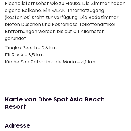
Flachbildfernseher wie zu Hause. Die Zimmer haben
eigene Balkone. Ein WLAN-Internetzugang
(kostenlos) steht zur Verfügung. Die Badezimmer
bieten Duschen und kostenlose Toilettenartikel.
Entfernungen werden bis auf 0,1 Kilometer
gerundet.
Tingko Beach – 2,8 km
Eli Rock – 3,5 km
Kirche San Patrocinio de Maria – 4,1 km
San Roque Chapel (Kapelle) – 11,5 km
Dalaguete Church (Kirche) – 14,4 km
Oslob Beach – 17,6 km
Oslob Church – 17,9 km
Strand von Dalaguete – 23,7 km
Karte von Dive Spot Asia Beach
Wasserfall Tumalog – 27,6 km
Resort
Strand von Sumilon Island – 29,3 km
Sumilon Sand Bar (Bar) – 29,3 km
Sumilon Island – 29,3 km
Adresse