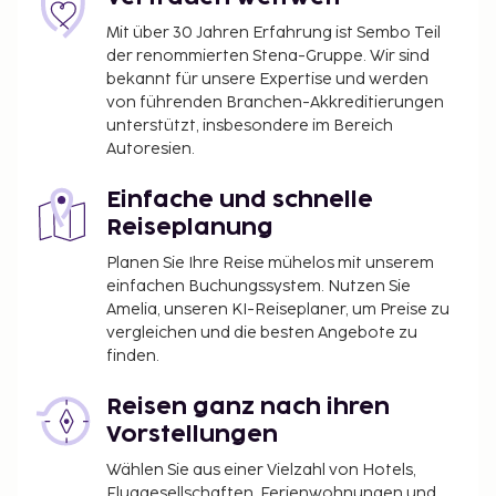
ein Restaurant mit köstlichen Speisen.
Mit über 30 Jahren Erfahrung ist Sembo Teil
Gebühr für den Flughafentransfer: 5000 PHP
der renommierten Stena-Gruppe. Wir sind
pro Fahrzeug
bekannt für unsere Expertise und werden
von führenden Branchen-Akkreditierungen
Die oben aufgeführte Liste enthält vielleicht nicht
unterstützt, insbesondere im Bereich
alle Informationen. Gebühren und Kautionen
Autoresien.
enthalten eventuell keine Steuern und können sich
ändern.
Einfache und schnelle
Reiseplanung
Planen Sie Ihre Reise mühelos mit unserem
einfachen Buchungssystem. Nutzen Sie
Amelia, unseren KI-Reiseplaner, um Preise zu
vergleichen und die besten Angebote zu
finden.
Reisen ganz nach ihren
Vorstellungen
Wählen Sie aus einer Vielzahl von Hotels,
Fluggesellschaften, Ferienwohnungen und