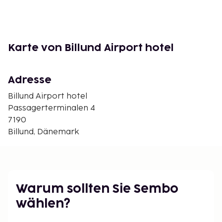
Optionen
Kinderbett DKK 200/Nacht,Vorbestellung.
Karte von Billund Airport hotel
Sonstiges
Endreinigung Einschl., täglich.
Adresse
Bettwäsche/Handtücher Einschl.
Billund Airport hotel
4 Stockwerke, Aufzug.
Passagerterminalen 4
Ankunft
7190
Billund, Dänemark
Ganzjährig Anreisetag frei wählbar. Ankunft nach 23
Uhr nicht möglich. Check-In-Zeitpunkt: 14:00 - 23:00,
check-out-zeitpunkt: 11:00.
Warum sollten Sie Sembo
wählen?