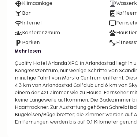
Klimaanlage
Wasserk
Bar
Kaffeem
Internet
Fernseh
Konferenzraum
Haustier
Parken
Fitnesss
Mehr lesen
Quality Hotel Arlanda XPO in Arlandastad liegt in
Kongresszentrum, nur wenige Schritte von Scandi
minütige Fahrt von Märsta Centrum entfernt. Dieses Hotel für Familien ist
4,3 km von Arlandastad Golfclub und 6 km von SkyCi
einem der 421 Zimmer wie zu Hause. Fernseher m
keine Langeweile aufkommen. Die Badezimmer bi
Haartrockner. Zur Austattung gehören Schreibtisc
Bügeleisen/Bügelbretter; die Zimmer werden auf 
Entfernungen werden bis auf 0,1 Kilometer gerund
Scandinavian XPO – 0,2 km