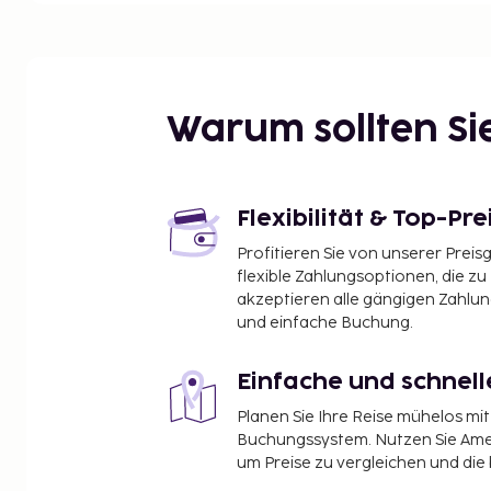
Arlandastad Golfclub – 3 km
Märsta Centrum – 3,6 km
SkyCity – 6 km
Schloss Steninge – 6,9 km
Schloss Rosersberg – 8 km
Warum sollten S
Rosersbergsbadet – 8,3 km
Löwenströmska Krankenhaus – 8,6 km
Vilundaparken Eishalle – 11,3 km
Medley Vilundabadet – 11,5 km
Flexibilität & Top-Pre
Sigtuna Fritidscenter – 12 km
Profitieren Sie von unserer Preis
Väsby Zentrum – 12 km
flexible Zahlungsoptionen, die zu
Schloss Steninge – 12,6 km
akzeptieren alle gängigen Zahlu
Sigtuna-Museum – 12,7 km
und einfache Buchung.
Drakegården – 12,7 km
Einfache und schnel
Die nächsten Flughäfen sind:
Flughafen Arlanda (ARN) – 6,5 km
Planen Sie Ihre Reise mühelos m
Flughafen Bromma (BMA) – 33,4 km
Buchungssystem. Nutzen Sie Amel
um Preise zu vergleichen und die
Der am günstigsten gelegene Flughafen für Quality