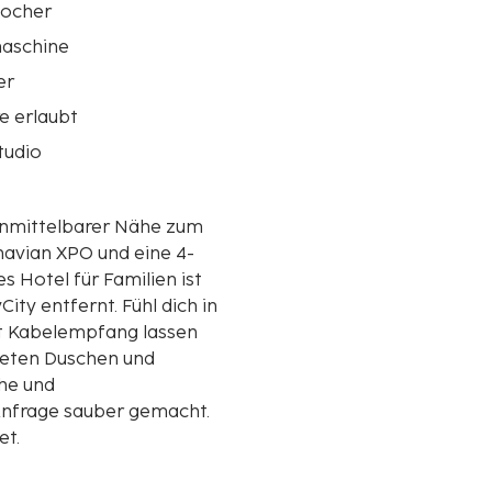
ocher
aschine
er
e erlaubt
tudio
 unmittelbarer Nähe zum
navian XPO und eine 4-
ty entfernt. Fühl dich in
it Kabelempfang lassen
eten Duschen und
he und
Anfrage sauber gemacht.
et.