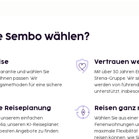
ie Sembo wählen?
ise
Vertrauen we
garantie und wählen Sie
Mit über 30 Jahren 
 Ihnen passen. Wir
Stena-Gruppe. Wir s
ngsmethoden für eine sichere
werden von führend
unterstützt, insbeso
le Reiseplanung
Reisen ganz 
it unserem einfachen
Wählen Sie aus einer
ia, unseren KI-Reiseplaner,
Ferienwohnungen und
 besten Angebote zu finden.
maximale Flexibilitä
 Hotel Arlanda XPO ist:
reisen können, wie S