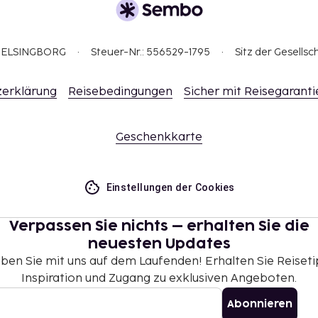
Verfügbarkeit)
K pro Nacht
K pro Tag
3 HELSINGBORG
Steuer-Nr.: 556529-1795
Sitz der Gesellsc
 alle Informationen.
erklärung
Reisebedingungen
Sicher mit Reisegaranti
e Steuern und können
Eltern oder
Geschenkkarte
en, wenn keine
Zimmer mit
Einstellungen der Cookies
. Bitte wende dich mit
ie Telefonnummer findest
Verpassen Sie nichts – erhalten Sie die
neuesten Updates
estimmten Zimmern
iben Sie mit uns auf dem Laufenden! Erhalten Sie Reiseti
kungen in Bezug auf
Inspiration und Zugang zu exklusiven Angeboten.
Kosten sind im Abschnitt
austieres muss
Abonnieren