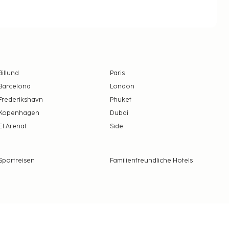
Billund
Paris
Barcelona
London
Frederikshavn
Phuket
Kopenhagen
Dubai
El Arenal
Side
Sportreisen
Familienfreundliche Hotels