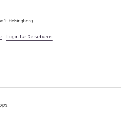
haft: Helsingborg
e
Login für Reisebüros
pps,