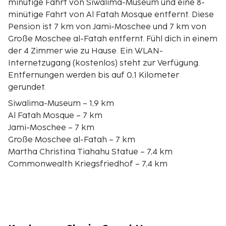
minütige Fahrt von Siwalima-Museum und eine 8-
minütige Fahrt von Al Fatah Mosque entfernt. Diese
Pension ist 7 km von Jami-Moschee und 7 km von
Große Moschee al-Fatah entfernt. Fühl dich in einem
der 4 Zimmer wie zu Hause. Ein WLAN-
Internetzugang (kostenlos) steht zur Verfügung.
Entfernungen werden bis auf 0,1 Kilometer
gerundet.
Siwalima-Museum – 1,9 km
Al Fatah Mosque – 7 km
Jami-Moschee – 7 km
Große Moschee al-Fatah – 7 km
Martha Christina Tiahahu Statue – 7,4 km
Commonwealth Kriegsfriedhof – 7,4 km
World Peace Gong – 7,5 km
Maranatha Kirche von Ambon – 8 km
Maranatha-Kathedrale – 8 km
Franz-Xaver-Kathedrale – 8,5 km
Strand Pintu Kota – 8,5 km