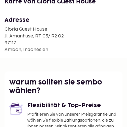
Karte von Gloria Guest House
Hafen von Tulehu – 33,4 km
Fort Amsterdam – 40,2 km
Liang Strand – 44,8 km
Adresse
Hunimua-Liang Strand – 44,8 km
Gloria Guest House
Der nächstgelegene größere Flughafen ist
Jl. Amanhuse, RT 03/ R2 02
Flughafen Pattimura (AMQ) – 27,5 km
97117
Ambon, Indonesien
Die Rezeption ist nur zu bestimmten Zeiten besetzt.
Vor Ort gibt es Folgendes: Parken ohne Service
(kostenlos).
Warum sollten Sie Sembo
wählen?
Flexibilität & Top-Preise
Profitieren Sie von unserer Preisgarantie und
wählen Sie flexible Zahlungsoptionen, die zu
Ihnen passen. Wir akzeptieren alle gängigen