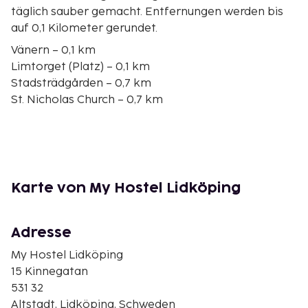
täglich sauber gemacht. Entfernungen werden bis
auf 0,1 Kilometer gerundet.
Vänern – 0,1 km
Limtorget (Platz) – 0,1 km
Stadsträdgården – 0,7 km
St. Nicholas Church – 0,7 km
Rörstrand Museum (Porzellanmuseum) – 1,1 km
Vanern Museum – 1,8 km
Sparbanken Lidköping Arena – 2,3 km
Lidköping Tennis Club – 2,4 km
Villabadet – 4,3 km
Karte von My Hostel Lidköping
Lidkoping Golf Club – 6,1 km
Hindens Rev – 17,7 km
Husaby Kirche – 18,6 km
Adresse
Svalnäs – 18,9 km
My Hostel Lidköping
Lundsbrunn Golfklubb – 21,4 km
15 Kinnegatan
Dom zu Skara – 21,6 km
531 32
Der nächstgelegene größere Flughafen ist
Altstadt, Lidköping, Schweden