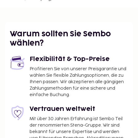
Flughafen Axamo (JKG) – 115,3 km
Zum Angebot gehören ein PC-Arbeitsplatz,
mehrsprachiges Personal und eine Wäscherei. Vor
Ort gibt es Folgendes: Parken ohne Service
Warum sollten Sie Sembo
(kostenlos). Kostenloses WLAN, ein
wählen?
Gemeinschaftswohnzimmer und ein
Verkaufsautomat sind verfügbar.
Flexibilität & Top-Preise
Nutzungsgebühr für das Kinderbett: 100.0 SEK
pro Tag
Profitieren Sie von unserer Preisgarantie und
wählen Sie flexible Zahlungsoptionen, die zu
Die oben aufgeführte Liste enthält vielleicht nicht
Ihnen passen. Wir akzeptieren alle gängigen
alle Informationen. Gebühren und Kautionen
Zahlungsmethoden für eine sichere und
enthalten eventuell keine Steuern und können sich
einfache Buchung.
ändern.
Vertrauen weltweit
Mit über 30 Jahren Erfahrung ist Sembo Teil
der renommierten Stena-Gruppe. Wir sind
bekannt für unsere Expertise und werden