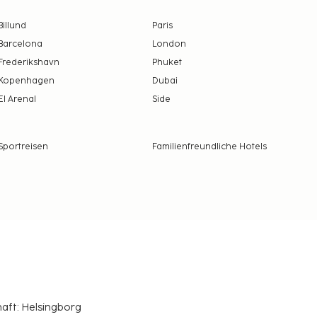
Billund
Paris
Barcelona
London
Frederikshavn
Phuket
Kopenhagen
Dubai
El Arenal
Side
Sportreisen
Familienfreundliche Hotels
haft: Helsingborg