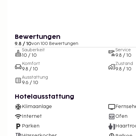
Bewertungen
9.8 / 10
von 100 Bewertungen
Sauberkeit
Service
10 / 10
9.8 / 10
Komfort
Zustand
9.8 / 10
9.8 / 10
Ausstattung
9.6 / 10
Hotelausstattung
Klimaanlage
Fernseh
Internet
Ofen
Parken
Haartro
Wasserkocher