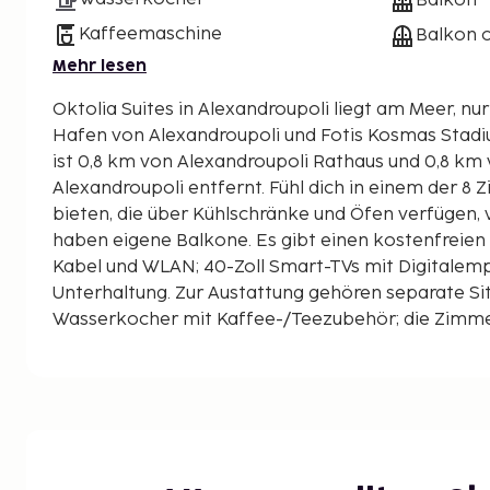
Balkon
Kaffeemaschine
Balkon o
Mehr lesen
Oktolia Suites in Alexandroupoli liegt am Meer, nu
Hafen von Alexandroupoli und Fotis Kosmas Stadium entfern
ist 0,8 km von Alexandroupoli Rathaus und 0,8 km
Alexandroupoli entfernt. Fühl dich in einem der 8 
bieten, die über Kühlschränke und Öfen verfügen,
haben eigene Balkone. Es gibt einen kostenfreien
Kabel und WLAN; 40-Zoll Smart-TVs mit Digitalem
Unterhaltung. Zur Austattung gehören separate S
Wasserkocher mit Kaffee-/Teezubehör; die Zimme
sauber gemacht. Entfernungen werden bis auf 0,1
Fotis Kosmas Stadium – 0,3 km
Alexandroupoli Rathaus – 0,6 km
Egnatia Stadtpark – 0,7 km
Leuchtturm von Alexandroupoli – 0,7 km
Egnatia Park – 0,7 km