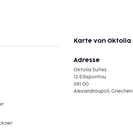
Karte von Oktolia 
Adresse
Oktolia Suites
12 Ellispontou
681 00
Alexandroupoli, Griechen
er
ckner