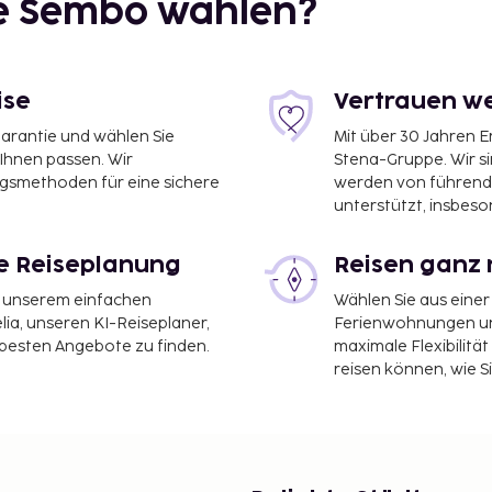
ie Sembo wählen?
ise
Vertrauen we
garantie und wählen Sie
Mit über 30 Jahren 
 Ihnen passen. Wir
Stena-Gruppe. Wir s
1 km
ngsmethoden für eine sichere
werden von führend
unterstützt, insbeso
le Reiseplanung
Reisen ganz 
ughafen Demokritos Intl.
it unserem einfachen
Wählen Sie aus einer
ia, unseren KI-Reiseplaner,
Ferienwohnungen und
 besten Angebote zu finden.
maximale Flexibilitä
 eine
reisen können, wie S
 es Folgendes: Parken
n der Unterkunft zu