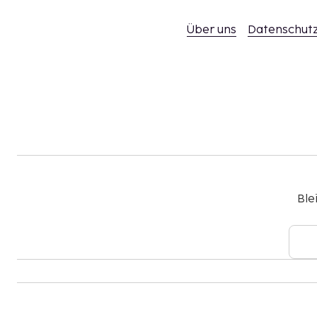
Aufgrund nationaler Bestimmungen sind Barge
Über uns
Datenschutz
dieser Unterkunft nur bis zu einer Höhe von 5
Informationen erhältst du auf Nachfrage direk
Kontaktinformationen findest du auf deiner 
Ble