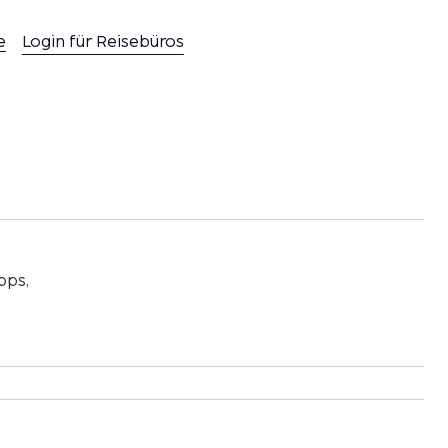
e
Login für Reisebüros
pps,