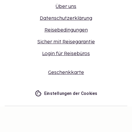
Über uns
Datenschutzerklärung
Reisebedingungen
Sicher mit Reisegarantie
Login für Reisebüros
Geschenkkarte
Einstellungen der Cookies
Verpassen Sie nichts – erhalten Sie
die neuesten Updates
Bleiben Sie mit uns auf dem Laufenden! Erhalten Sie
Reisetipps, Inspiration und Zugang zu exklusiven