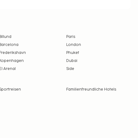
Billund
Paris
Barcelona
London
Frederikshavn
Phuket
Kopenhagen
Dubai
El Arenal
Side
Sportreisen
Familienfreundliche Hotels