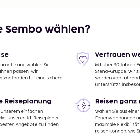
ie Sembo wählen?
ise
Vertrauen we
garantie und wählen Sie
Mit über 30 Jahren 
 Ihnen passen. Wir
Stena-Gruppe. Wir s
ngsmethoden für eine sichere
werden von führend
unterstützt, insbeso
le Reiseplanung
Reisen ganz 
it unserem einfachen
Wählen Sie aus einer
ia, unseren KI-Reiseplaner,
Ferienwohnungen und
 besten Angebote zu finden.
maximale Flexibilitä
reisen können, wie S