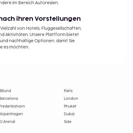
ndere im Bereich Autoresien.
nach ihren Vorstellungen
 Vielzahl von Hotels, Fluggesellschaften,
 Aktivitäten. Unsere Plattform bietet
t und nachhaltige Optionen, damit Sie
ie es möchten.
Billund
Paris
Barcelona
London
Frederikshavn
Phuket
Kopenhagen
Dubai
El Arenal
Side