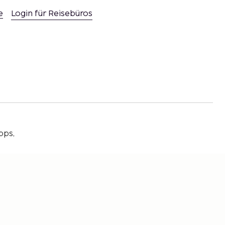
e
Login für Reisebüros
pps,