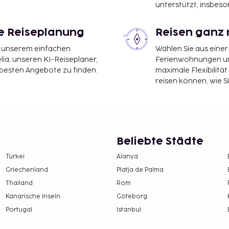
unterstützt, insbeso
le Reiseplanung
Reisen ganz 
it unserem einfachen
Wählen Sie aus einer
ia, unseren KI-Reiseplaner,
Ferienwohnungen und
 besten Angebote zu finden.
maximale Flexibilitä
reisen können, wie S
Beliebte Städte
Türkei
Alanya
Griechenland
Platja de Palma
Thailand
Rom
Kanarische Inseln
Göteborg
Portugal
Istanbul