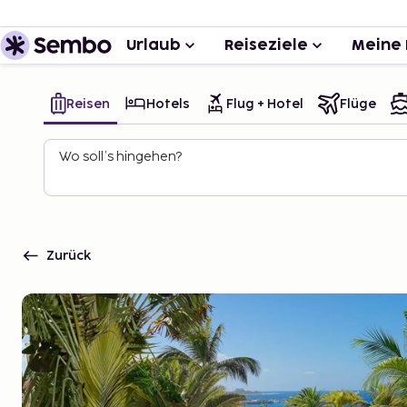
Urlaub
Reiseziele
Meine 
Reisen
Hotels
Flug + Hotel
Flüge
Wo soll’s hingehen?
Zurück