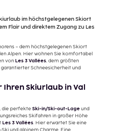
Skiurlaub im höchstgelegenen Skiort
em Flair und direktem Zugang zu Les
Thorens – dem höchstgelegenen Skiort
 den Alpen. Hier wohnen Sie komfortabel
zen von
Les 3 Vallées
, dem größten
t garantierter Schneesicherheit und
Ihren Skiurlaub in Val
, die perfekte
Ski-in/Ski-out-Lage
und
ungsreiches Skifahren in großer Höhe
t
Les 3 Vallées
. Hier erwartet Sie eine
s-Ski und alpinem Charme. Eine