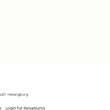
haft: Helsingborg
e
Login für Reisebüros