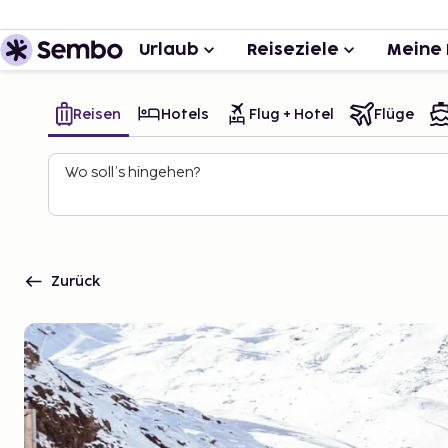
Urlaub
Reiseziele
Meine 
Reisen
Hotels
Flug + Hotel
Flüge
Wo soll’s hingehen?
Zurück