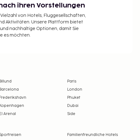
nach ihren Vorstellungen
 Vielzahl von Hotels, Fluggesellschaften,
 Aktivitäten. Unsere Plattform bietet
t und nachhaltige Optionen, damit Sie
ie es möchten.
Billund
Paris
Barcelona
London
Frederikshavn
Phuket
Kopenhagen
Dubai
El Arenal
Side
Sportreisen
Familienfreundliche Hotels