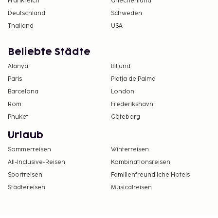
Frankreich
Griechenland
Deutschland
Schweden
Thailand
USA
Beliebte Städte
Alanya
Billund
Paris
Platja de Palma
Barcelona
London
Rom
Frederikshavn
Phuket
Göteborg
Urlaub
Sommerreisen
Winterreisen
All-Inclusive-Reisen
Kombinationsreisen
Sportreisen
Familienfreundliche Hotels
Städtereisen
Musicalreisen