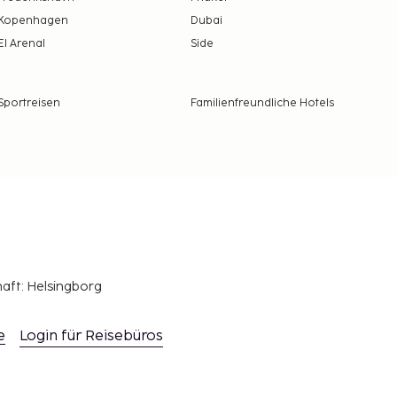
Kopenhagen
Dubai
El Arenal
Side
Sportreisen
Familienfreundliche Hotels
haft: Helsingborg
e
Login für Reisebüros