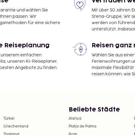
ise
Vertrauen we
garantie und wählen Sie
Mit über 30 Jahren 
 Ihnen passen. Wir
Stena-Gruppe. Wir s
ngsmethoden für eine sichere
werden von führend
unterstützt, insbeso
le Reiseplanung
Reisen ganz 
it unserem einfachen
Wählen Sie aus einer
ia, unseren KI-Reiseplaner,
Ferienwohnungen und
 besten Angebote zu finden.
maximale Flexibilitä
reisen können, wie S
Beliebte Städte
Türkei
Alanya
Griechenland
Platja de Palma
Thailand
Rom