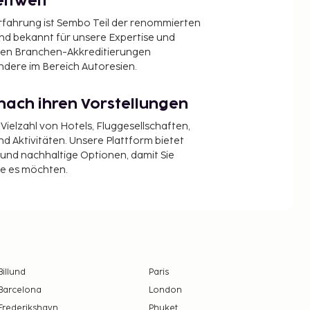
ltweit
Erfahrung ist Sembo Teil der renommierten
ind bekannt für unsere Expertise und
en Branchen-Akkreditierungen
ndere im Bereich Autoresien.
nach ihren Vorstellungen
 Vielzahl von Hotels, Fluggesellschaften,
 Aktivitäten. Unsere Plattform bietet
t und nachhaltige Optionen, damit Sie
ie es möchten.
Billund
Paris
Barcelona
London
Frederikshavn
Phuket