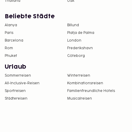
Thailand
USA
Beliebte Städte
Alanya
Billund
Paris
Platja de Palma
Barcelona
London
Rom
Frederikshavn
Phuket
Göteborg
Urlaub
Sommerreisen
Winterreisen
All-Inclusive-Reisen
Kombinationsreisen
Sportreisen
Familienfreundliche Hotels
Städtereisen
Musicalreisen