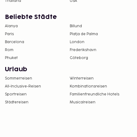
Thailand
USA
Beliebte Städte
Alanya
Billund
Paris
Platja de Palma
Barcelona
London
Rom
Frederikshavn
Phuket
Göteborg
Urlaub
Sommerreisen
Winterreisen
All-Inclusive-Reisen
Kombinationsreisen
Sportreisen
Familienfreundliche Hotels
Städtereisen
Musicalreisen