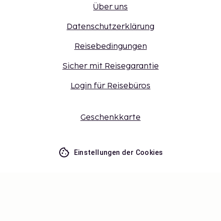
Über uns
Datenschutzerklärung
Reisebedingungen
Sicher mit Reisegarantie
Login für Reisebüros
Geschenkkarte
Einstellungen der Cookies
Verpassen Sie nichts – erhalten Sie
die neuesten Updates
Bleiben Sie mit uns auf dem Laufenden! Erhalten Sie
Reisetipps, Inspiration und Zugang zu exklusiven