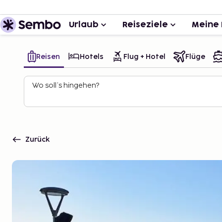
Urlaub
Reiseziele
Meine 
Reisen
Hotels
Flug + Hotel
Flüge
Wo soll’s hingehen?
Zurück