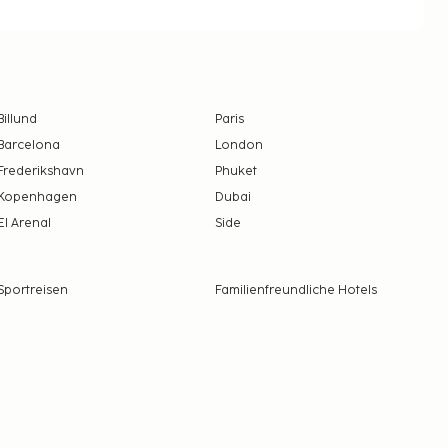
Billund
Paris
Barcelona
London
Frederikshavn
Phuket
Kopenhagen
Dubai
El Arenal
Side
Sportreisen
Familienfreundliche Hotels