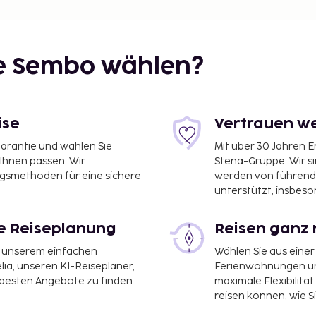
ie Sembo wählen?
ise
Vertrauen we
garantie und wählen Sie
Mit über 30 Jahren 
 Ihnen passen. Wir
Stena-Gruppe. Wir s
ngsmethoden für eine sichere
werden von führend
unterstützt, insbeso
le Reiseplanung
Reisen ganz 
it unserem einfachen
Wählen Sie aus einer
ia, unseren KI-Reiseplaner,
Ferienwohnungen und
 besten Angebote zu finden.
maximale Flexibilitä
reisen können, wie S