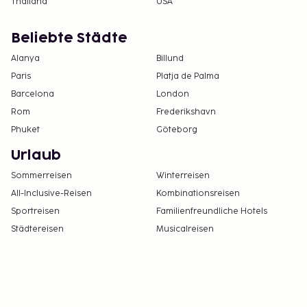
Thailand
USA
Beliebte Städte
Alanya
Billund
Paris
Platja de Palma
Barcelona
London
Rom
Frederikshavn
Phuket
Göteborg
Urlaub
Sommerreisen
Winterreisen
All-Inclusive-Reisen
Kombinationsreisen
Sportreisen
Familienfreundliche Hotels
Städtereisen
Musicalreisen