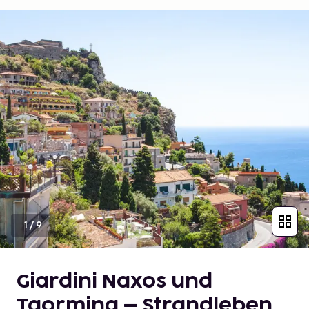
1
/
9
Giardini Naxos und
Taormina – Strandleben