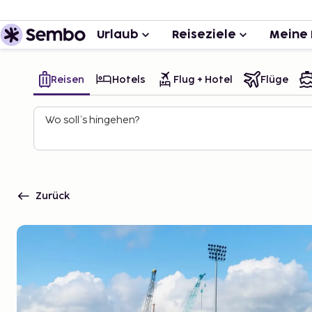
Urlaub
Reiseziele
Meine 
Reisen
Hotels
Flug + Hotel
Flüge
Wo soll’s hingehen?
Zurück