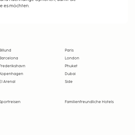
ie es möchten.
Billund
Paris
Barcelona
London
Frederikshavn
Phuket
Kopenhagen
Dubai
El Arenal
Side
Sportreisen
Familienfreundliche Hotels