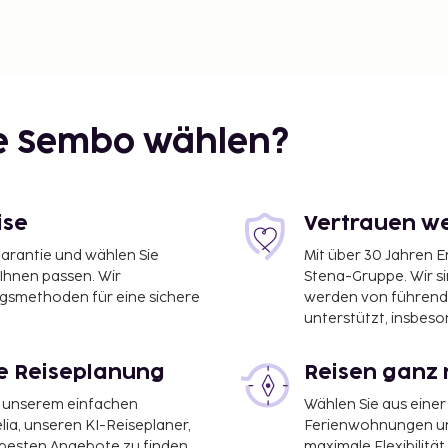
ie Sembo wählen?
ise
Vertrauen we
garantie und wählen Sie
Mit über 30 Jahren 
 Ihnen passen. Wir
Stena-Gruppe. Wir s
ngsmethoden für eine sichere
werden von führend
unterstützt, insbeso
le Reiseplanung
Reisen ganz 
it unserem einfachen
Wählen Sie aus einer
ia, unseren KI-Reiseplaner,
Ferienwohnungen und
 besten Angebote zu finden.
maximale Flexibilitä