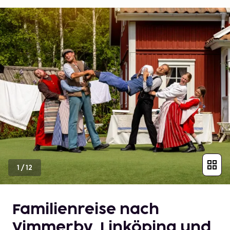
1
/
12
Familienreise nach
Vimmerby, Linköping und