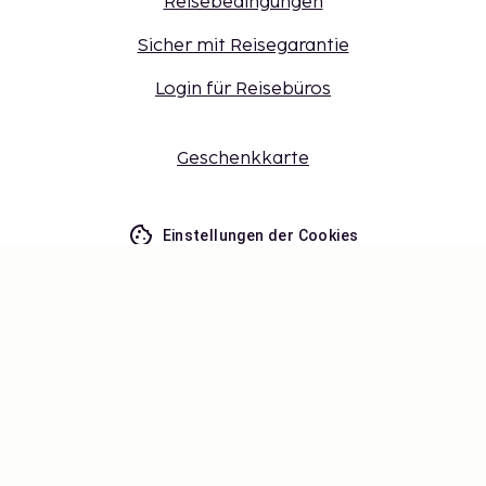
Reisebedingungen
Sicher mit Reisegarantie
Login für Reisebüros
Geschenkkarte
Einstellungen der Cookies
Verpassen Sie nichts – erhalten Sie
die neuesten Updates
Bleiben Sie mit uns auf dem Laufenden! Erhalten Sie
Reisetipps, Inspiration und Zugang zu exklusiven
Angeboten.