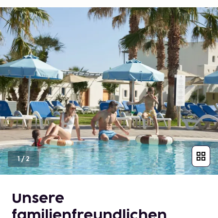
1
/
2
Unsere
familienfreundlichen