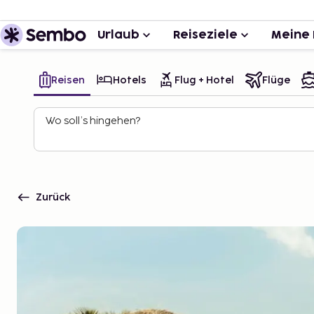
Urlaub
Reiseziele
Meine 
Reisen
Hotels
Flug + Hotel
Flüge
Wo soll’s hingehen?
Zurück