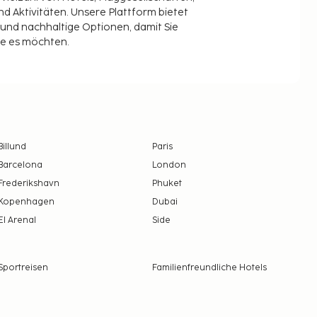
 Aktivitäten. Unsere Plattform bietet
t und nachhaltige Optionen, damit Sie
ie es möchten.
Billund
Paris
Barcelona
London
Frederikshavn
Phuket
Kopenhagen
Dubai
El Arenal
Side
Sportreisen
Familienfreundliche Hotels