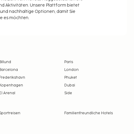
 Aktivitäten. Unsere Plattform bietet
t und nachhaltige Optionen, damit Sie
ie es möchten.
Billund
Paris
Barcelona
London
Frederikshavn
Phuket
Kopenhagen
Dubai
El Arenal
Side
Sportreisen
Familienfreundliche Hotels