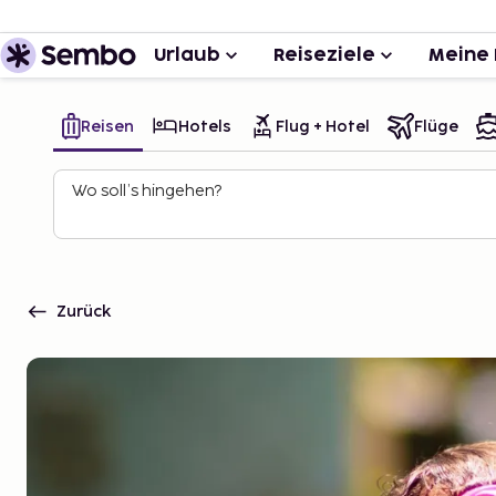
Urlaub
Reiseziele
Meine 
Reisen
Hotels
Flug + Hotel
Flüge
Wo soll’s hingehen?
Zurück