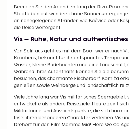
Beenden Sie den Abend entlang der Riva-Promena
Stadtleben auf wunderschöne Sonnenuntergänge t
an nahegelegenen Stränden wie Bačvice oder Kašj
die Reise weitergeht.
Vis – Ruhe, Natur und authentisches
Von Split aus geht es mit dem Boot weiter nach Vis
Kroatiens, bekannt für ihr entspanntes Tempo und 
Wasser, kleine Badebuchten und eine Landschaft, di
Während Ihres Aufenthalts können Sie die berühmt
besuchen, das charmante Fischerdorf Komiža erk
genießen sowie Weinberge und landschaftlich reiz
Viele Jahre lang war Vis militärisches Sperrgebiet,
entwickelte als andere Reiseziele. Heute zeigt sic
Militärtunnel und Aussichtspunkte, die sich harmon
Insel ihren besonderen Charakter verleihen. Vis 
Drehort für den Film
Mamma Mia! Here We Go Aga