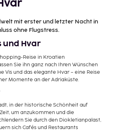
 Hvar
elt mit erster und letzter Nacht in
hluss ohne Flugstress.
is und Hvar
lhopping-Reise in Kroatien
ssen Sie ihn ganz nach Ihren Wünschen
ne Vis und das elegante Hvar – eine Reise
cher Momente an der Adriaküste.
r
adt, in der historische Schönheit auf
it Zeit, um anzukommen und die
chlendern Sie durch den Diokletianpalast,
ern sich Cafés und Restaurants