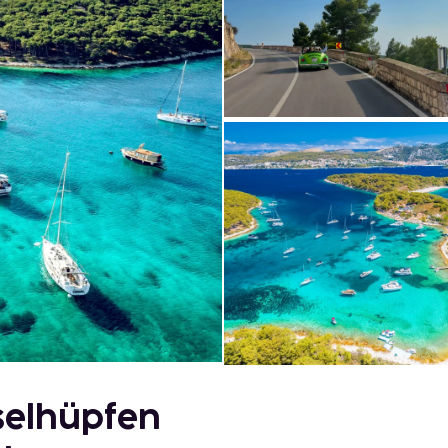
selhüpfen