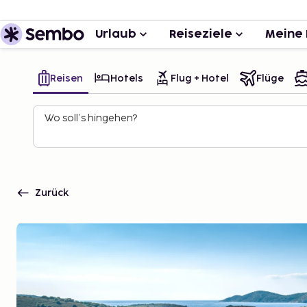
Urlaub
Reiseziele
Meine 
Reisen
Hotels
Flug + Hotel
Flüge
Wo soll’s hingehen?
Zurück