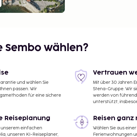
ie Sembo wählen?
ise
Vertrauen we
garantie und wählen Sie
Mit über 30 Jahren 
 Ihnen passen. Wir
Stena-Gruppe. Wir s
ngsmethoden für eine sichere
werden von führend
unterstützt, insbeso
le Reiseplanung
Reisen ganz 
it unserem einfachen
Wählen Sie aus einer
ia, unseren KI-Reiseplaner,
Ferienwohnungen und