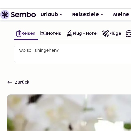
Urlaub
Reiseziele
Meine 
Reisen
Hotels
Flug + Hotel
Flüge
Wo soll’s hingehen?
Zurück