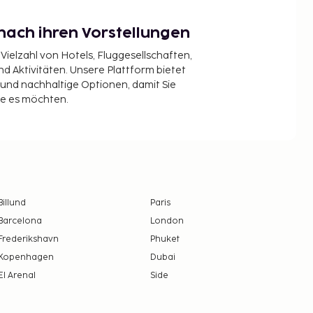
nach ihren Vorstellungen
 Vielzahl von Hotels, Fluggesellschaften,
 Aktivitäten. Unsere Plattform bietet
t und nachhaltige Optionen, damit Sie
ie es möchten.
Billund
Paris
Barcelona
London
Frederikshavn
Phuket
Kopenhagen
Dubai
El Arenal
Side