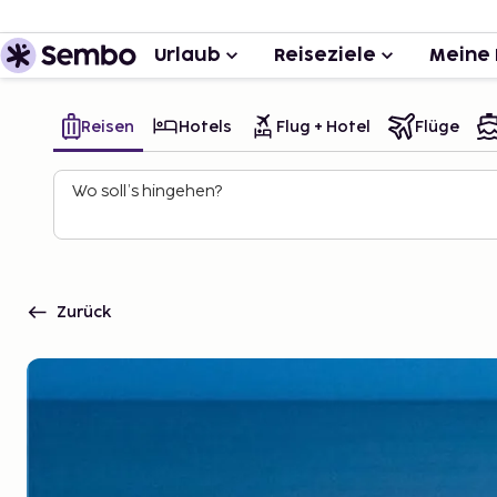
Urlaub
Reiseziele
Meine 
Reisen
Hotels
Flug + Hotel
Flüge
Wo soll’s hingehen?
Zurück