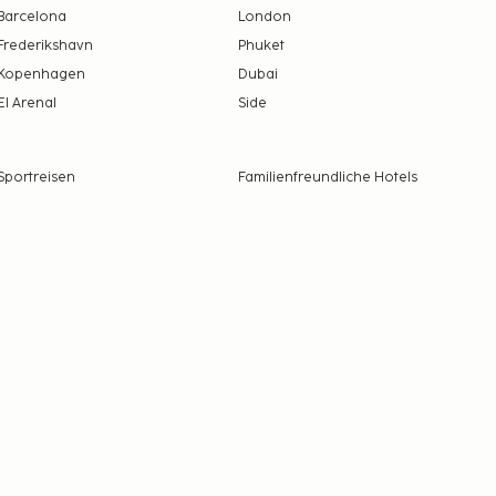
Barcelona
London
Frederikshavn
Phuket
Kopenhagen
Dubai
El Arenal
Side
Sportreisen
Familienfreundliche Hotels