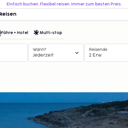
Einfach buchen. Flexibel reisen. Immer zum besten Preis.
Reisen
Fähre + Hotel
Multi-stop
Wann?
Reisende
Jederzeit
2 Erw.