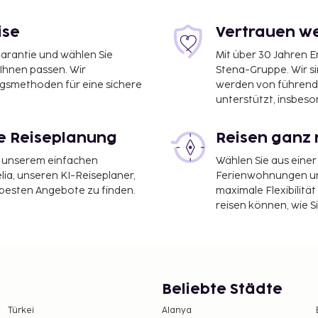
ise
Vertrauen we
garantie und wählen Sie
Mit über 30 Jahren 
 Ihnen passen. Wir
Stena-Gruppe. Wir s
ngsmethoden für eine sichere
werden von führend
unterstützt, insbeso
le Reiseplanung
Reisen ganz 
it unserem einfachen
Wählen Sie aus einer
ia, unseren KI-Reiseplaner,
Ferienwohnungen und
 besten Angebote zu finden.
maximale Flexibilitä
reisen können, wie S
Beliebte Städte
Türkei
Alanya