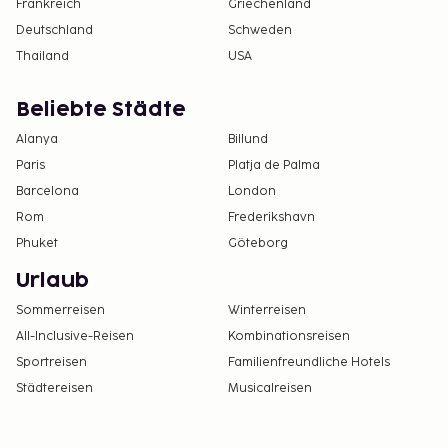
Frankreich
Griechenland
Deutschland
Schweden
Thailand
USA
Beliebte Städte
Alanya
Billund
Paris
Platja de Palma
Barcelona
London
Rom
Frederikshavn
Phuket
Göteborg
Urlaub
Sommerreisen
Winterreisen
All-Inclusive-Reisen
Kombinationsreisen
Sportreisen
Familienfreundliche Hotels
Städtereisen
Musicalreisen