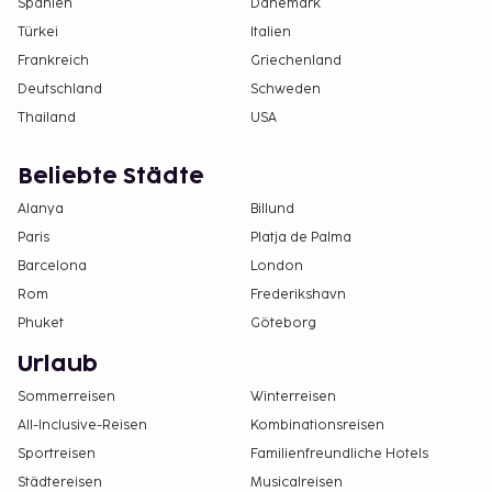
Spanien
Dänemark
Türkei
Italien
Frankreich
Griechenland
Deutschland
Schweden
Thailand
USA
Beliebte Städte
Alanya
Billund
Paris
Platja de Palma
Barcelona
London
Rom
Frederikshavn
Phuket
Göteborg
Urlaub
Sommerreisen
Winterreisen
All-Inclusive-Reisen
Kombinationsreisen
Sportreisen
Familienfreundliche Hotels
Städtereisen
Musicalreisen