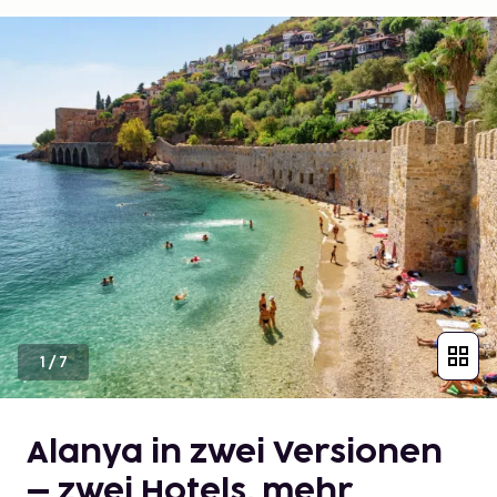
1
/
7
Alanya in zwei Versionen
– zwei Hotels, mehr