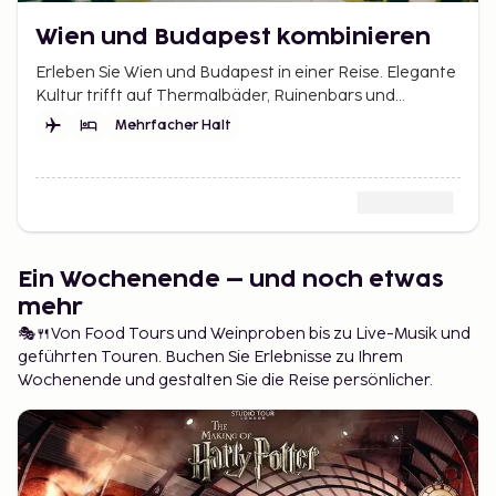
Wien und Budapest kombinieren
Erleben Sie Wien und Budapest in einer Reise. Elegante
Kultur trifft auf Thermalbäder, Ruinenbars und
Nachtleben an der Donau.
Mehrfacher Halt
Ein Wochenende – und noch etwas
mehr
🎭🍴Von Food Tours und Weinproben bis zu Live-Musik und
geführten Touren. Buchen Sie Erlebnisse zu Ihrem
Wochenende und gestalten Sie die Reise persönlicher.