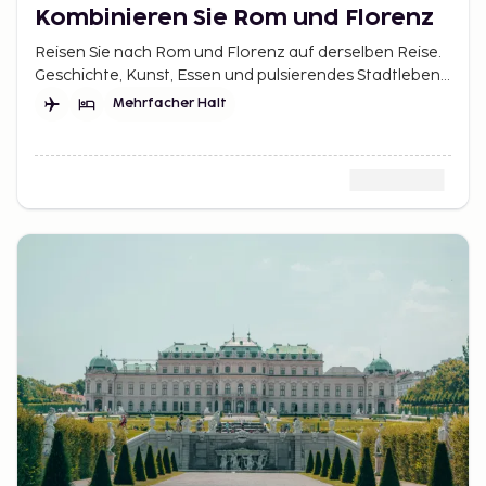
Kombinieren Sie Rom und Florenz
Reisen Sie nach Rom und Florenz auf derselben Reise.
Geschichte, Kunst, Essen und pulsierendes Stadtleben
in zwei von Italiens beliebtesten Städten.
Mehrfacher Halt