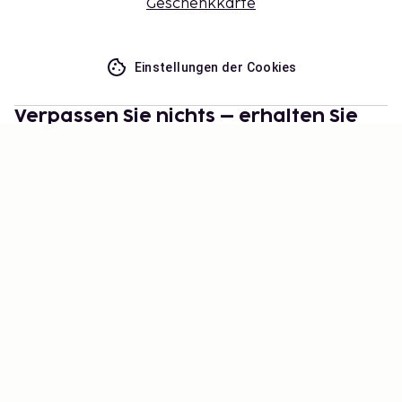
Geschenkkarte
Einstellungen der Cookies
Verpassen Sie nichts – erhalten Sie
die neuesten Updates
Bleiben Sie mit uns auf dem Laufenden! Erhalten Sie
Reisetipps, Inspiration und Zugang zu exklusiven
Angeboten.
Abonnieren
©
2026
Stena Line Travel Group AB