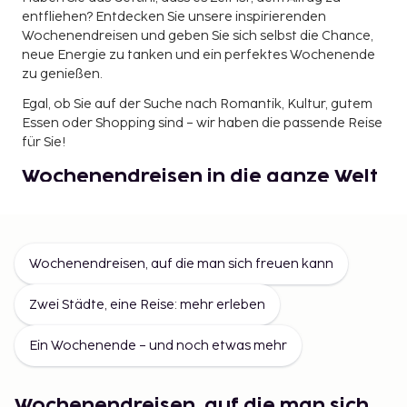
entfliehen? Entdecken Sie unsere inspirierenden
Wochenendreisen und geben Sie sich selbst die Chance,
neue Energie zu tanken und ein perfektes Wochenende
zu genießen.
Egal, ob Sie auf der Suche nach Romantik, Kultur, gutem
Essen oder Shopping sind – wir haben die passende Reise
für Sie!
Wochenendreisen in die ganze Welt
Bei Sembo finden Sie preiswerte Wochenendreisen in alle
Ecken der Welt – mit Flug und Hotel zu fantastischen
Preisen inklusive. Dank unserer Preisgarantie können Sie
Wochenendreisen, auf die man sich freuen kann
sicher sein, dass Sie immer den bestmöglichen Preis
erhalten.
Zwei Städte, eine Reise: mehr erleben
Buchen Sie Ihre nächste Wochenendreise und entdecken
Sie einige der faszinierendsten Städte der Welt. Von dem
Ein Wochenende – und noch etwas mehr
romantischen Paris und dem historischen Rom bis hin
zum pulsierenden New York – wir haben etwas für jeden
Geschmack und jedes Budget.
Wochenendreisen, auf die man sich