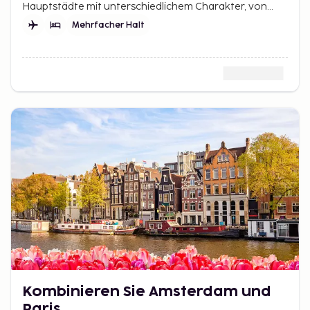
Hauptstädte mit unterschiedlichem Charakter, von
Pubs und Shopping bis hin zu Cafés und Museen.
Mehrfacher Halt
Kombinieren Sie Amsterdam und
Paris