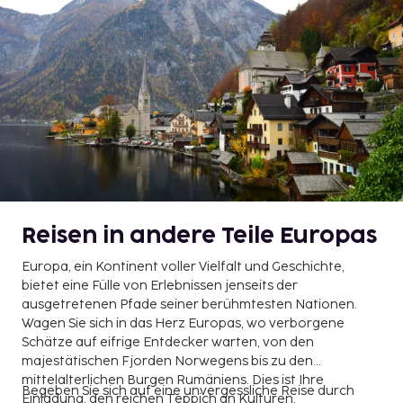
Reisen in andere Teile Europas
Europa, ein Kontinent voller Vielfalt und Geschichte,
bietet eine Fülle von Erlebnissen jenseits der
ausgetretenen Pfade seiner berühmtesten Nationen.
Wagen Sie sich in das Herz Europas, wo verborgene
Schätze auf eifrige Entdecker warten, von den
majestätischen Fjorden Norwegens bis zu den
mittelalterlichen Burgen Rumäniens. Dies ist Ihre
Begeben Sie sich auf eine unvergessliche Reise durch
Einladung, den reichen Teppich an Kulturen,