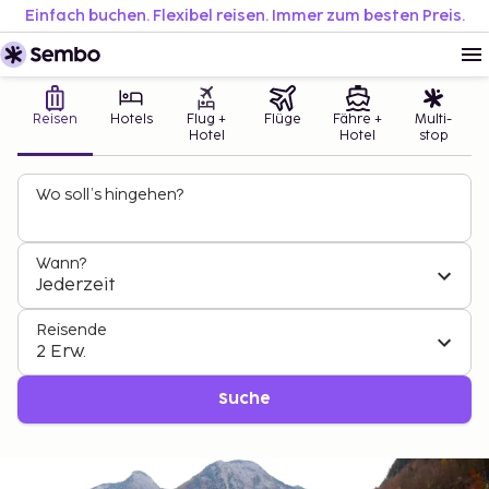
Einfach buchen. Flexibel reisen. Immer zum besten Preis.
Reisen
Hotels
Flug +
Flüge
Fähre +
Multi-
Hotel
Hotel
stop
Wo soll’s hingehen?
Wann?
Jederzeit
Reisende
2 Erw.
Suche