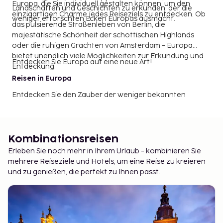
Europa, die Sie individuell gestalten können, um den
Landschaften und Geschichten zu erkunden, der die
einzigartigen Charme jedes Reiseziels zu entdecken. Ob
weniger erforschten Ecken Europas ausmacht.
das pulsierende Straßenleben von Berlin, die
majestätische Schönheit der schottischen Highlands
oder die ruhigen Grachten von Amsterdam - Europa
bietet unendlich viele Möglichkeiten zur Erkundung und
Entdecken Sie Europa auf eine neue Art!
Entdeckung.
Reisen in Europa
Entdecken Sie den Zauber der weniger bekannten
Juwelen Europas. Tauchen Sie ein in den historischen
Charme der kopfsteingepflasterten Straßen und bunten
Kacheln Portugals, oder genießen Sie den künstlerischen
Glanz Wiens, wo klassische Musik und modernes Design
Kombinationsreisen
aufeinandertreffen. Die Tiefe Europas offenbart sich in
Erleben Sie noch mehr in Ihrem Urlaub - kombinieren Sie
seinen vielfältigen Kulturlandschaften, in denen Tradition
mehrere Reiseziele und Hotels, um eine Reise zu kreieren
Reisen Sie durch die bezaubernden Wälder Polens, wo
und Innovation nahtlos ineinander übergehen.
und zu genießen, die perfekt zu Ihnen passt.
uralte Legenden und wilde Tiere frei umherstreifen, oder
erleben Sie den Reiz der mittelalterlichen Städte und der
weltberühmten Schokolade Belgiens. Von der
zerklüfteten Schönheit der baltischen Küsten bis zu den
ruhigen Seen Finnlands - Europas Naturwunder