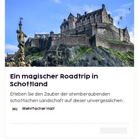
Ein magischer Roadtrip in
Schottland
Erleben Sie den Zauber der atemberaubenden
schottischen Landschaft auf dieser unvergesslichen
Reise. Von den hoch aufragenden Bergen von Fort
Mehrfacher Halt
William bis zum malerischen Charme von Pitlochry -
diese Reise wird Sie mit Sicherheit in ihren Bann ziehen.