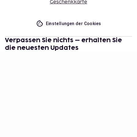
Geschenkkarte
Einstellungen der Cookies
Verpassen Sie nichts – erhalten Sie
die neuesten Updates
Bleiben Sie mit uns auf dem Laufenden! Erhalten Sie
Reisetipps, Inspiration und Zugang zu exklusiven
Angeboten.
Abonnieren
©
2026
Stena Line Travel Group AB