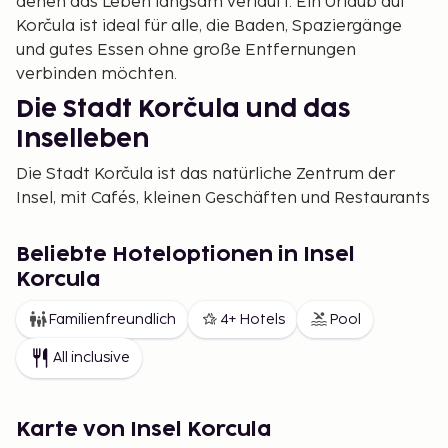
denen das Leben langsam verläuft. Ein Urlaub auf
Korčula ist ideal für alle, die Baden, Spaziergänge
und gutes Essen ohne große Entfernungen
verbinden möchten.
Die Stadt Korčula und das
Inselleben
Die Stadt Korčula ist das natürliche Zentrum der
Insel, mit Cafés, kleinen Geschäften und Restaurants
in Wassernähe. Gleichzeitig lassen sich kleinere
Dörfer, Weinberge und Badeplätze auf der ganzen
Beliebte Hoteloptionen in Insel
Insel leicht erreichen. Traditionen bestehen hier
Korcula
neben einem modernen Urlaubsleben. Abends trifft
man sich häufig am Hafen, wo die Atmosphäre
Familienfreundlich
4+ Hotels
Pool
entspannt und persönlich ist.
All inclusive
Aktivitäten auf Korčula
Auf Korčula gibt es viele Möglichkeiten, aktiv zu sein
Karte von Insel Korcula
oder zu entspannen. Baden Sie in ruhigen Buchten,