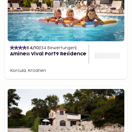
8.4
/10
(
134
Bewertungen
)
Aminess Vival Port9 Residence
Korcula, Kroatien