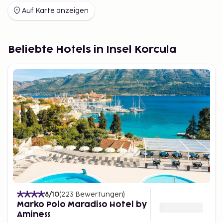
schnorcheln Sie im klaren Wasser oder radeln Sie
Auf Karte anzeigen
zwischen Dörfern und Stränden. Wer mehr
entdecken möchte, findet Bootsausflüge zu
nahegelegenen Inseln und Wanderwege in grüner
Beliebte Hotels in Insel Korcula
Umgebung. Essen spielt eine zentrale Rolle, mit
regionalen Zutaten und Gerichten, die in aller Ruhe
genossen werden.
Urlaub auf Korčula mit Sembo
Bei Sembo lässt sich ein Urlaub auf Korčula ganz
einfach planen. Wählen Sie eine Unterkunft in der
Stadt, nahe am Strand oder in einem ruhigeren Teil
der Insel. Ganz gleich, wie Sie reisen, Korčula bietet
eine sichere und inspirierende Kombination aus
Inselleben, Meer und authentischem mediterranem
Flair.
8
/10
(
223
Bewertungen
)
Marko Polo Maradiso Hotel by
Aminess