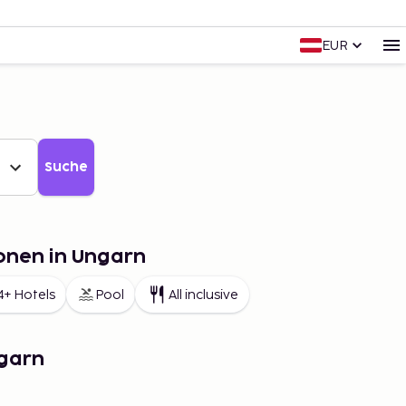
EUR
Suche
onen in Ungarn
4+ Hotels
Pool
All inclusive
ngarn