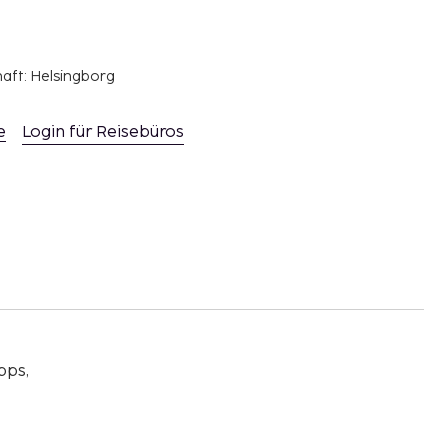
haft: Helsingborg
e
Login für Reisebüros
pps,