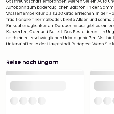
Gastfreundschaft empfangen. Mieten Sie ein Auto und
Autobahn zum badetauglichen Balaton. In der Somme
Wassertemperatur bis zu 30 Grad erreichen. In der Ha
traditionelle Thermalbäder, breite Alleen und schma
Einkaufsmöglichkeiten. Darüber hinaus gibt es ein e
Konzerten, Oper und Ballett. Das Beste daran – in U
noch einen erschwinglichen Urlaub genießen. Wir bie
Unterkünften in der Hauptstadt Budapest. Wenn Sie 
sollten Sie eines unserer elegantesten Stadthotels in
das Hotel Boscolo.
Reise nach Ungarn