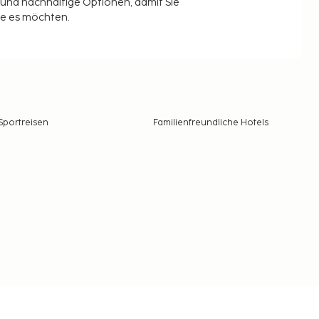
t und nachhaltige Optionen, damit Sie
ie es möchten.
Sportreisen
Familienfreundliche Hotels