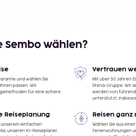
ie Sembo wählen?
ise
Vertrauen we
garantie und wählen Sie
Mit über 30 Jahren 
 Ihnen passen. Wir
Stena-Gruppe. Wir s
ngsmethoden für eine sichere
werden von führend
unterstützt, insbeso
le Reiseplanung
Reisen ganz 
it unserem einfachen
Wählen Sie aus einer
ia, unseren KI-Reiseplaner,
Ferienwohnungen und