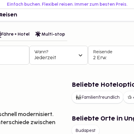
Einfach buchen. Flexibel reisen. Immer zum besten Preis.
Reisen
Fähre + Hotel
Multi-stop
Wann?
Reisende
Jederzeit
2 Erw.
Beliebte Hotelopti
Familienfreundlich
schnell modernisiert.
Beliebte Orte in U
Unterschiede zwischen
Budapest