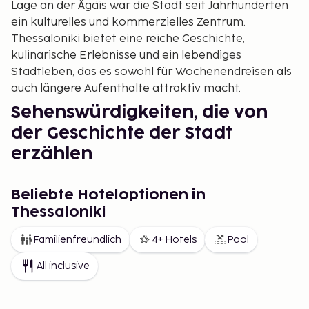
Lage an der Ägäis war die Stadt seit Jahrhunderten
ein kulturelles und kommerzielles Zentrum.
Thessaloniki bietet eine reiche Geschichte,
kulinarische Erlebnisse und ein lebendiges
Stadtleben, das es sowohl für Wochenendreisen als
auch längere Aufenthalte attraktiv macht.
Sehenswürdigkeiten, die von
der Geschichte der Stadt
erzählen
Thessaloniki ist ein Schatzkästchen für Geschichts-
und Architekturliebhaber. Der ikonische Weiße
Beliebte Hoteloptionen in
Turm, das bekannteste Wahrzeichen der Stadt, ist
Thessaloniki
ein großartiger Ausgangspunkt für Ihre Erkundung.
Familienfreundlich
4+ Hotels
Pool
Die Rotunde, ein Bauwerk, das sowohl als
Mausoleum als auch als Kirche diente, ist ein
All inclusive
faszinierender Ort, um tiefer in die Vergangenheit
der Stadt einzutauchen.