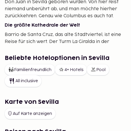
Don Juan in Sevilla geboren wurden. Von hier reist
niemand unberührt ab, und man möchte hierher
zurückkehren. Genau wie Columbus es auch tat.
Die größte Kathedrale der Welt
Barrio de Santa Cruz, das alte Stadtviertel, ist eine
Reise für sich wert. Der Turm La Giralda in der
riesigen Kathedrale von Sevilla war mit seinen 97
Metern einst einer der höchsten der Welt. In den
Beliebte Hoteloptionen in Sevilla
verwinkelten Kopfsteinpflasterstraßen drängen
sich Cafés und Bars nebeneinander. Ein Besuch im
Familienfreundlich
4+ Hotels
Pool
Museo de Bellas Artes ist ein Muss. Ein
All inclusive
wunderschönes Gebäude aus dem Jahr 1612 mit
einer sehenswerten Sammlung spanischer Kunst
von der Mittelalterzeit bis zur Moderne. Auch La
Karte von Sevilla
Torre de Oro, der Goldturm am Fluss, darf nicht
verpasst werden.
Auf Karte anzeigen
Von Flamenco Fashion bis JJJJJ
Sevillas vollständigstes Shoppingangebot finden Sie